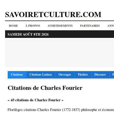
SAVOIRETCULTURE.COM
HOME
À PROPOS
AVERTISSEMENTS
PARTENAIRES
ANN
SAMEDI AOÛT 8TH 2026
Citations
Citations Latines
Ouvrages
Théâtre
Discours
P
Citations de Charles Fourier
« 43 citations de Charles Fourier »
Florilèges citations Charles Fourier (1772-1837) philosophe et économ