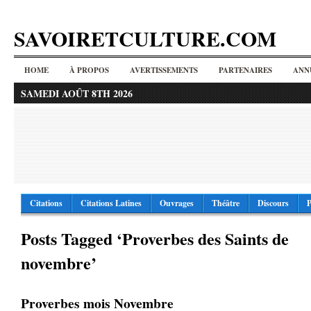
SAVOIRETCULTURE.COM
HOME
À PROPOS
AVERTISSEMENTS
PARTENAIRES
ANN
SAMEDI AOÛT 8TH 2026
Citations
Citations Latines
Ouvrages
Théâtre
Discours
P
Posts Tagged ‘Proverbes des Saints de
novembre’
Proverbes mois Novembre