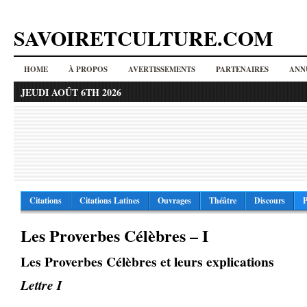
SAVOIRETCULTURE.COM
HOME
À PROPOS
AVERTISSEMENTS
PARTENAIRES
ANN
JEUDI AOÛT 6TH 2026
Citations
Citations Latines
Ouvrages
Théâtre
Discours
P
Les Proverbes Célèbres – I
Les Proverbes Célèbres et leurs explications
Lettre I