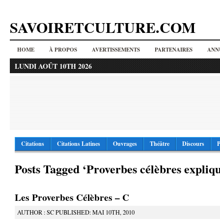
SAVOIRETCULTURE.COM
HOME
À PROPOS
AVERTISSEMENTS
PARTENAIRES
ANN
LUNDI AOÛT 10TH 2026
Citations
Citations Latines
Ouvrages
Théâtre
Discours
P
Posts Tagged ‘Proverbes célèbres expliqu
Les Proverbes Célèbres – C
AUTHOR : SC PUBLISHED: MAI 10TH, 2010