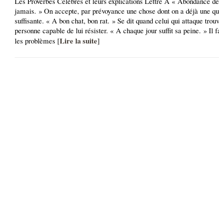
Les Proverbes Célèbres et leurs explications Lettre A « Abondance de
jamais. » On accepte, par prévoyance une chose dont on a déjà une qu
suffisante. « A bon chat, bon rat. » Se dit quand celui qui attaque trou
personne capable de lui résister. « A chaque jour suffit sa peine. » Il f
Lire la suite
les problèmes [
]