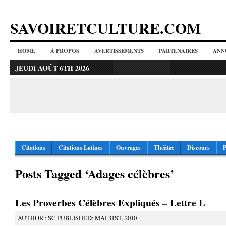
SAVOIRETCULTURE.COM
HOME
À PROPOS
AVERTISSEMENTS
PARTENAIRES
ANN
JEUDI AOÛT 6TH 2026
Citations
Citations Latines
Ouvrages
Théâtre
Discours
P
Posts Tagged ‘Adages célèbres’
Les Proverbes Célèbres Expliqués – Lettre L
AUTHOR : SC PUBLISHED: MAI 31ST, 2010