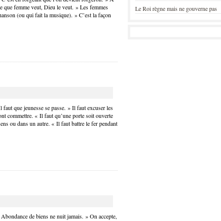
 Ce que femme veut, Dieu le veut. » Les femmes
Le Roi règne mais ne gouverne pas
 chanson (ou qui fait la musique). » C’est la façon
l faut que jeunesse se passe. » Il faut excuser les
font commettre. « Il faut qu’une porte soit ouverte
ens ou dans un autre. « Il faut battre le fer pendant
« Abondance de biens ne nuit jamais. » On accepte,