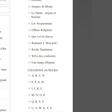
Jacques de Molay
Le Tartan : origine et
histoire
Les Vespasiennes
Offices Religieux
se
Qui va à la chasse
une
Ramener à "Bon porc"
 Aller
Roche Tarpéienne
Trêve des confiseurs
«
Une image d'Epinal
 faire
CITATIONS AUTEURS
A, B, C, D
rigand
E, F, G, H
I, J, K, L
M, N, O, P
Q, R, S, T
U, V, W, X, Y, Z
 place