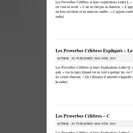
Les Proverbes Célèbres et leurs explications Lettre L «
on veut en avoir. « L’air ne fait pas la chanson. » L’app
un bon serviteur et un mauvais maître. » L’argent contri
suite
]
Les Proverbes Célèbres Expliqués – Le
AUTHOR : SC PUBLISHED: MAI 18TH, 2010
Les Proverbes Célèbres et leurs Explications Lettre Q «
gale » (ou la rage) Quand on en veut à quelqu’un, on l’
les souris dansent. » En l’absence d’autorité à laquelle
la suite
]
Les Proverbes Célèbres – C
AUTHOR : SC PUBLISHED: MAI 10TH, 2010
Les Proverbes Célèbres et leurs Explications Lettre C «