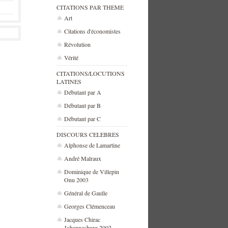
CITATIONS PAR THEME
Art
Citations d'économistes
Révolution
Vérité
CITATIONS/LOCUTIONS
LATINES
Débutant par A
Débutant par B
Débutant par C
DISCOURS CELEBRES
Alphonse de Lamartine
André Malraux
Dominique de Villepin
Onu 2003
Général de Gaulle
Georges Clémenceau
Jacques Chirac
Johannesburg 2002