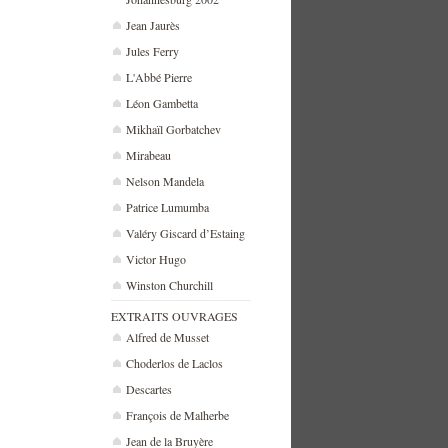
Jean Jaurès
Jules Ferry
L'Abbé Pierre
Léon Gambetta
Mikhaïl Gorbatchev
Mirabeau
Nelson Mandela
Patrice Lumumba
Valéry Giscard d’Estaing
Victor Hugo
Winston Churchill
EXTRAITS OUVRAGES
Alfred de Musset
Choderlos de Laclos
Descartes
François de Malherbe
Jean de la Bruyère