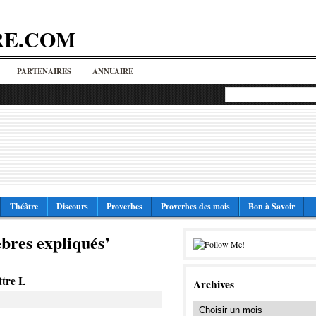
RE.COM
PARTENAIRES
ANNUAIRE
Théâtre
Discours
Proverbes
Proverbes des mois
Bon à Savoir
bres expliqués’
ttre L
Archives