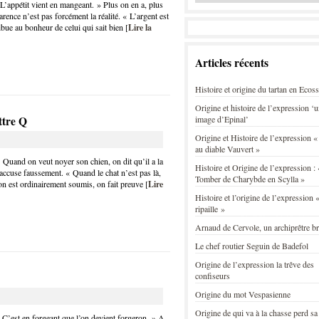
 L’appétit vient en mangeant. » Plus on en a, plus
arence n’est pas forcément la réalité. « L’argent est
bue au bonheur de celui qui sait bien [
Lire la
Articles récents
Histoire et origine du tartan en Ecos
Origine et histoire de l’expression ‘
ttre Q
image d’Epinal’
Origine et Histoire de l’expression «
au diable Vauvert »
 Quand on veut noyer son chien, on dit qu’il a la
Histoire et Origine de l’expression : 
accuse faussement. « Quand le chat n’est pas là,
Tomber de Charybde en Scylla »
 on est ordinairement soumis, on fait preuve [
Lire
Histoire et l’origine de l’expression «
ripaille »
Arnaud de Cervole, un archiprêtre b
Le chef routier Seguin de Badefol
Origine de l’expression la trêve des
confiseurs
Origine du mot Vespasienne
Origine de qui va à la chasse perd sa
 C’est en forgeant que l’on devient forgeron. » A