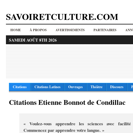
SAVOIRETCULTURE.COM
HOME
À PROPOS
AVERTISSEMENTS
PARTENAIRES
ANN
SAMEDI AOÛT 8TH 2026
Citations
Citations Latines
Ouvrages
Théâtre
Discours
P
Citations Etienne Bonnot de Condillac
« Voulez-vous apprendre les sciences avec facilité
Commencez par apprendre votre langue. »