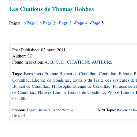
Les Citations de Thomas Hobbes
Page
Page
Page
Page
Page
Pages :
>
1
>
2
>
3
>
4
>
5
Post Published: 02 mars 2011
Author: SC
Found in section:
A, B, C, D
,
CITATIONS AUTEURS
Tags:
Bons mots Etienne Bonnot de Condillac
,
Condillac
,
Etienne B
Condillac
,
Etienne de Condillac
,
Extraits du Traité des systèmes de 
Bonnot de Condillac
,
Philosophe Etienne de Condillac
,
Phrases célè
de Condillac
,
Phrases Etienne Bonnot de Condillac
,
Propos Etienne 
Condillac
Previous Topic:
Discours l’Abbé Pierre –
Next Topic:
Ramener à bo
Hiver 54