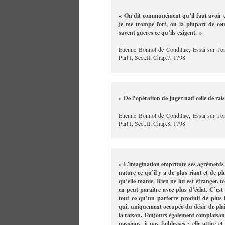
« On dit communément qu’il faut avoir de
je me trompe fort, ou la plupart de ce
savent guères ce qu’ils exigent. »
Etienne Bonnot de Condillac, Essai sur l’o
Part.I, Sect.II, Chap.7, 1798
« De l’opération de juger naît celle de rai
Etienne Bonnot de Condillac, Essai sur l’o
Part.I, Sect.II, Chap.8, 1798
« L’imagination emprunte ses agréments d
nature ce qu’il y a de plus riant et de pl
qu’elle manie. Rien ne lui est étranger, t
en peut paraître avec plus d’éclat. C’est 
tout ce qu’un parterre produit de plus b
qui, uniquement occupée du désir de plai
la raison. Toujours également complaisante
passions, à nos faiblesses ; elle attire e