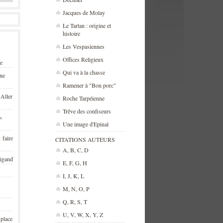
Jacques de Molay
Le Tartan : origine et
histoire
Les Vespasiennes
Offices Religieux
se
Qui va à la chasse
une
Ramener à "Bon porc"
 Aller
Roche Tarpéienne
Trêve des confiseurs
«
Une image d'Epinal
 faire
CITATIONS AUTEURS
A, B, C, D
rigand
E, F, G, H
I, J, K, L
M, N, O, P
Q, R, S, T
U, V, W, X, Y, Z
 place