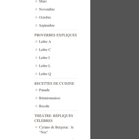
Mars
Novembre
Octobre
Septembre
PROVERBES EXPLIQUES
Lettre A
Lettre C
Lettre I
Lettre L
Lettre Q
RECETTES DE CUISINE
Panade
Réunionnaises
Risolle
THÉÂTRE: RÉPLIQUES
CÉLÈBRES
Cyrano de Bergerac : le
"Nez"