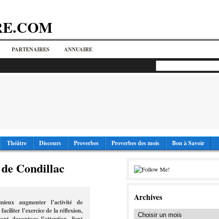
RE.COM
PARTENAIRES
ANNUAIRE
Théâtre
Discours
Proverbes
Proverbes des mois
Bon à Savoir
 de Condillac
Archives
ieux augmenter l’activité de
aciliter l’exercice de la réflexion,
ant davantage l’attention, lient