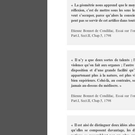
« La géométrie nous apprend que le moyen
réflexion, c’est de mettre sous les sens 
veut s’occuper, parce qu’alors la consci
peut pas se servir de cet artifice dans tout
Etienne Bonnot de Condillac, Essai sur l’o
Part.I, Sect.II, Chap.5, 1798
« Il n’y a que deux sortes de talents ; 
violence qu’on fait aux organes ; l’autre
disposition et d’une grande facilité qu’
appartenant plus à la nature, est plus vif
bien supérieurs. Celui-là, au contraire, sent
jamais au-dessus du médiocre. »
Etienne Bonnot de Condillac, Essai sur l’o
Part.I, Sect.II, Chap.5, 1798
« Il est aisé de distinguer deux idées ab
qu’elles se composent davantage, les d