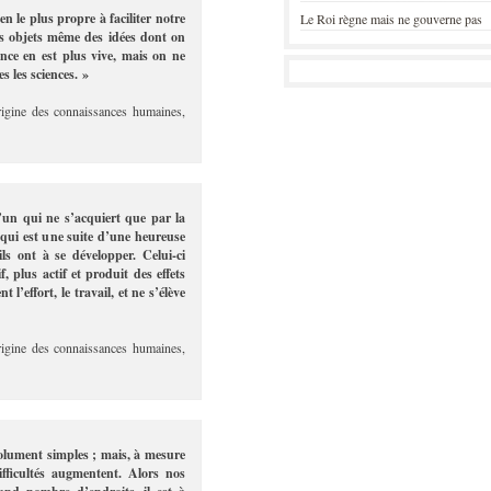
 le plus propre à faciliter notre
Le Roi règne mais ne gouverne pas
les objets même des idées dont on
ence en est plus vive, mais on ne
es les sciences. »
rigine des connaissances humaines,
l’un qui ne s’acquiert que par la
 qui est une suite d’une heureuse
ils ont à se développer. Celui-ci
, plus actif et produit des effets
 l’effort, le travail, et ne s’élève
rigine des connaissances humaines,
solument simples ; mais, à mesure
ifficultés augmentent. Alors nos