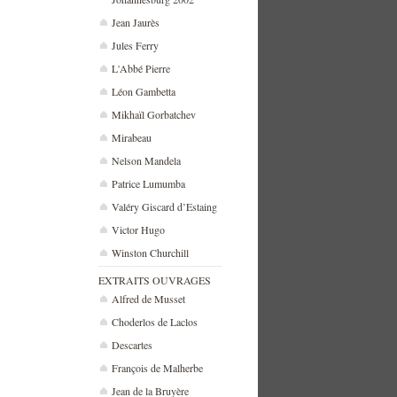
Jean Jaurès
Jules Ferry
L'Abbé Pierre
Léon Gambetta
Mikhaïl Gorbatchev
Mirabeau
Nelson Mandela
Patrice Lumumba
Valéry Giscard d’Estaing
Victor Hugo
Winston Churchill
EXTRAITS OUVRAGES
Alfred de Musset
Choderlos de Laclos
Descartes
François de Malherbe
Jean de la Bruyère