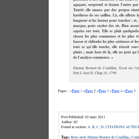
agaçant, surprend et étonne l’autre par
Tantôt elle amuse par des propos riants,
hardiesse de ses saillies. Là, elle affecte 
langueur et les larmes pour toucher ; et, s
masque, pour exciter des ris. Bien assur
caprice sur tout. Elle se plaît quelque
choses les plus communes et les plus tri
basses et ridicules les plus sérieuses et l
tout ce qu’elle touche, elle réussit sou
plaire ; mais hors de là, elle ne peut qu’
de l’analyse commence. »
Etienne Bonnot de Condillac, Essai sur l’o
Part.I, Sect.II, Chap.10, 1798
Pages :
>
Page
1
>
Page
2
>
Page
3
>
Page
4
>
Page
5
Post Published: 02 mars 2011
Author: SC
Found in section:
A, B, C, D
,
CITATIONS AUTEU
Tags:
Bons mots Etienne Bonnot de Condillac
,
Condi