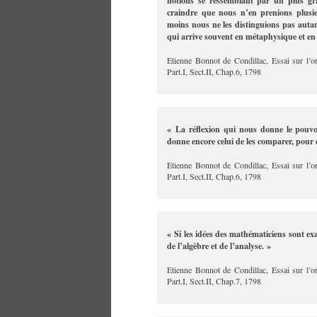
notions se ressemblant par un plus gr
craindre que nous n’en prenions plusi
moins nous ne les distinguions pas autant 
qui arrive souvent en métaphysique et en
Etienne Bonnot de Condillac, Essai sur l’o
Part.I, Sect.II, Chap.6, 1798
« La réflexion qui nous donne le pouvo
donne encore celui de les comparer, pour 
Etienne Bonnot de Condillac, Essai sur l’o
Part.I, Sect.II, Chap.6, 1798
« Si les idées des mathématiciens sont exa
de l’algèbre et de l’analyse. »
Etienne Bonnot de Condillac, Essai sur l’o
Part.I, Sect.II, Chap.7, 1798