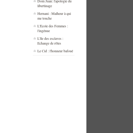
Dom Juan: l'apologie du
libertinage
Hernani : Malheur à qui
me touche
L'Ecole des Femmes :
l'ingénue
L'île des esclaves :
Echange de rôles
Le Cid : l'honneur bafoué