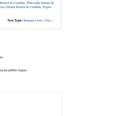
e Bonnot de Condillac
,
Philosophe Etienne de
ases Etienne Bonnot de Condillac
,
Propos
Next Topic:
Ramener à bon « Porc »
is)
ra pas publié) (requis)