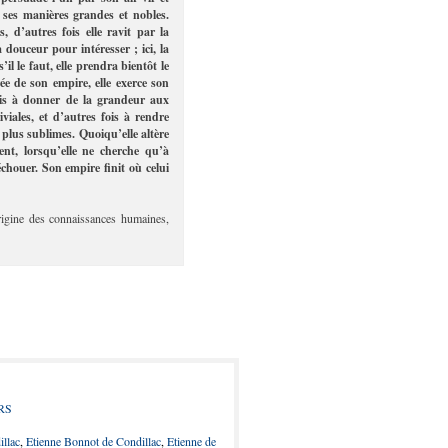
 ses manières grandes et nobles.
 d’autres fois elle ravit par la
la douceur pour intéresser ; ici, la
’il le faut, elle prendra bientôt le
ée de son empire, elle exerce son
fois à donner de la grandeur aux
viales, et d’autres fois à rendre
es plus sublimes. Quoiqu’elle altère
vent, lorsqu’elle ne cherche qu’à
échouer. Son empire finit où celui
rigine des connaissances humaines,
RS
llac
,
Etienne Bonnot de Condillac
,
Etienne de