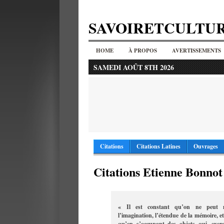
SAVOIRETCULTU
HOME
À PROPOS
AVERTISSEMENTS
SAMEDI AOÛT 8TH 2026
Citations
Citations Latines
Ouvrages
Citations Etienne Bonnot
« Il est constant qu’on ne peut m
l’imagination, l’étendue de la mémoire, et f
qu’en s’occupant des objets qui, exerç