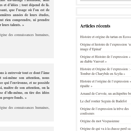
 et d’idées ; tout dépend de là.
sant, que l’usage où l’on est de
remières années de leurs études,
ent rien comprendre, ni prendre
 leurs talents. »
Articles récents
rigine des connaissances humaines,
Histoire et origine du tartan en Ecos
Origine et histoire de l’expression ‘
image d’Epinal’
Origine et Histoire de l’expression «
au diable Vauvert »
Histoire et Origine de l’expression : 
ns à entrevoir tout ce dont l’âme
Tomber de Charybde en Scylla »
nt soi-même son attention, nous
Histoire et l’origine de l’expression «
ce qui l’environne, et ne possède
ripaille »
i, maître de son attention, on la
se d’elle-même, en tire des idées
Arnaud de Cervole, un archiprêtre b
son propre fonds. »
Le chef routier Seguin de Badefol
rigine des connaissances humaines,
Origine de l’expression la trêve des
confiseurs
Origine du mot Vespasienne
Origine de qui va à la chasse perd sa