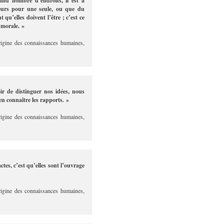
and nombre d’endroits, il est à
eurs pour une seule, ou que du
qu’elles doivent l’être ; c’est ce
 morale. »
rigine des connaissances humaines,
ir de distinguer nos idées, nous
en connaître les rapports. »
rigine des connaissances humaines,
ctes, c’est qu’elles sont l’ouvrage
rigine des connaissances humaines,