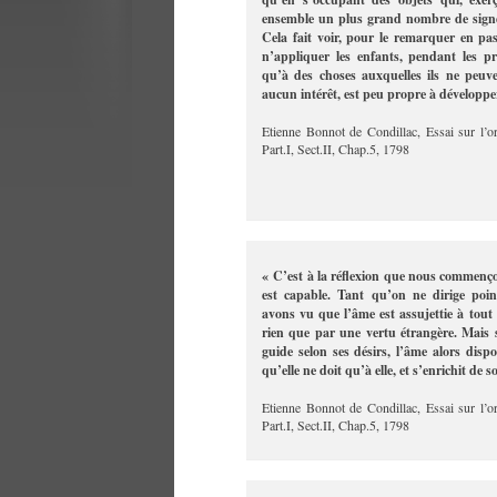
ensemble un plus grand nombre de signes
Cela fait voir, pour le remarquer en pas
n’appliquer les enfants, pendant les p
qu’à des choses auxquelles ils ne peuv
aucun intérêt, est peu propre à développer
Etienne Bonnot de Condillac, Essai sur l’o
Part.I, Sect.II, Chap.5, 1798
« C’est à la réflexion que nous commenço
est capable. Tant qu’on ne dirige poi
avons vu que l’âme est assujettie à tout 
rien que par une vertu étrangère. Mais s
guide selon ses désirs, l’âme alors dispo
qu’elle ne doit qu’à elle, et s’enrichit de 
Etienne Bonnot de Condillac, Essai sur l’o
Part.I, Sect.II, Chap.5, 1798