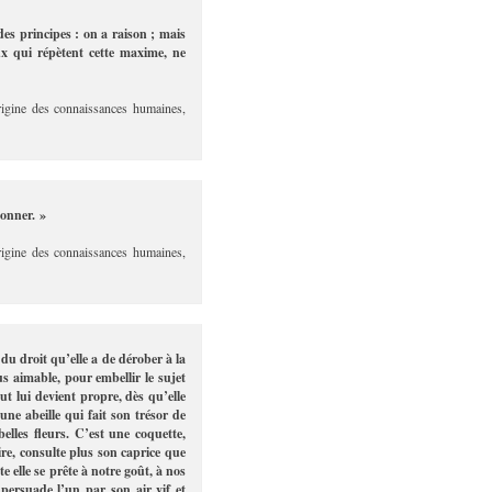
s principes : on a raison ; mais
ux qui répètent cette maxime, ne
rigine des connaissances humaines,
sonner. »
rigine des connaissances humaines,
u droit qu’elle a de dérober à la
us aimable, pour embellir le sujet
out lui devient propre, dès qu’elle
une abeille qui fait son trésor de
elles fleurs. C’est une coquette,
re, consulte plus son caprice que
 elle se prête à notre goût, à nos
t persuade l’un par son air vif et