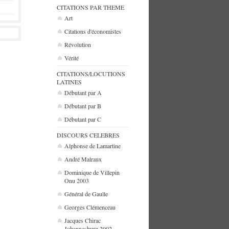
CITATIONS PAR THEME
Art
Citations d'économistes
Révolution
Vérité
CITATIONS/LOCUTIONS
LATINES
Débutant par A
Débutant par B
Débutant par C
DISCOURS CELEBRES
Alphonse de Lamartine
André Malraux
Dominique de Villepin
Onu 2003
Général de Gaulle
Georges Clémenceau
Jacques Chirac
Johannesburg 2002