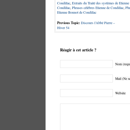
Condillac
,
Extraits du Traité des systèmes de Etienn
Condillac
,
Phrases célèbres Etienne de Condillac
,
Phr
Etienne Bonnot de Condillac
Previous Topic:
Discours l’Abbé Pierre –
Hiver 54
Réagir à cet article ?
Nom (requ
Mail (Ne se
Website