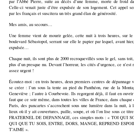
par l’Abbé Pierre, suite au décès d’une femme, morte de froid da
Celle-ci venait juste d’être expulsée de son logement. Cet appel se
par les français et suscitera un très grand élan de générosité.
Mes amis, au secours…
Une femme vient de mourir gelée, cette nuit à trois heures, sur le 
boulevard Sébastopol, serrant sur elle le papier par lequel, avant hier,
expulsée…
Chaque nuit, ils sont plus de 2000 recroquevillés sous le gel, sans toit,
plus d’un presque nu. Devant l’horreur, les cités d’urgence, ce n’es
assez urgent !
Écoutez-moi : en trois heures, deux premiers centres de dépannage v
se créer : l’un sous la tente au pied du Panthéon, rue de la Monta
Geneviève ; l’autre à Courbevoie. Ils regorgent déjà, il faut en ouvrir 
faut que ce soir même, dans toutes les villes de France, dans chaque 
Paris, des pancartes s’accrochent sous une lumière dans la nuit, à 
lieux où il y ait couvertures, paille, soupe, et où l’on lise sous ce t
FRATERNEL DE DEPANNAGE, ces simples mots : « TOI QUI 
QUI QUE TU SOIS, ENTRE, DORS, MANGE, REPREND ESPOIR
T’AIME ».