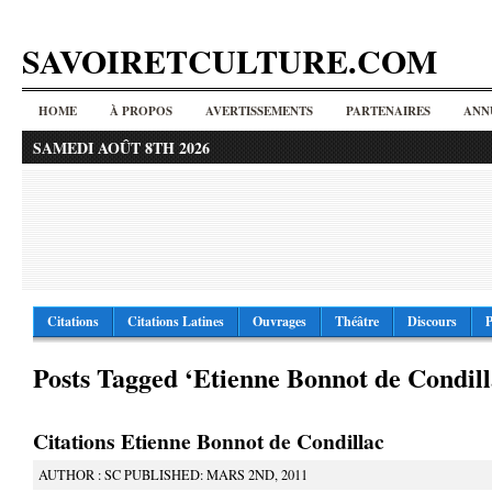
SAVOIRETCULTURE.COM
HOME
À PROPOS
AVERTISSEMENTS
PARTENAIRES
ANN
SAMEDI AOÛT 8TH 2026
Citations
Citations Latines
Ouvrages
Théâtre
Discours
P
Posts Tagged ‘Etienne Bonnot de Condill
Citations Etienne Bonnot de Condillac
AUTHOR : SC PUBLISHED: MARS 2ND, 2011