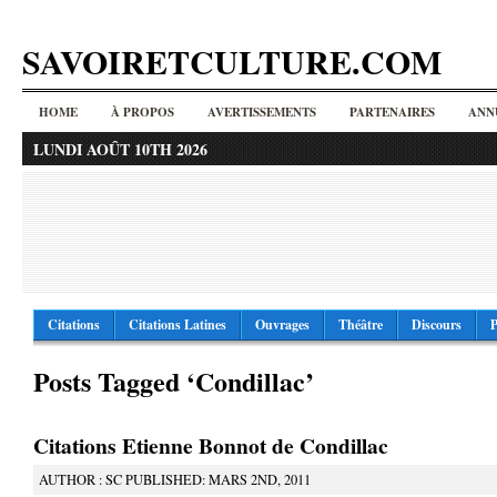
SAVOIRETCULTURE.COM
HOME
À PROPOS
AVERTISSEMENTS
PARTENAIRES
ANN
LUNDI AOÛT 10TH 2026
Citations
Citations Latines
Ouvrages
Théâtre
Discours
P
Posts Tagged ‘Condillac’
Citations Etienne Bonnot de Condillac
AUTHOR : SC PUBLISHED: MARS 2ND, 2011