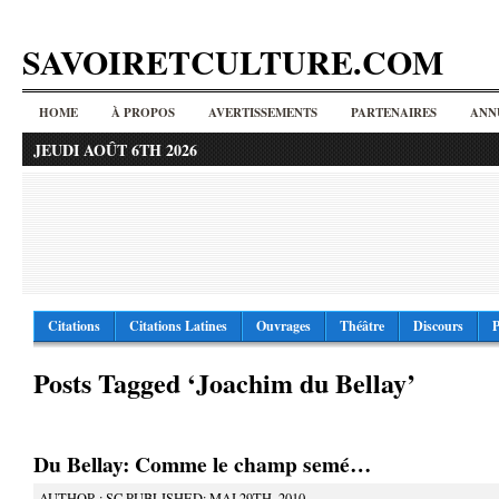
SAVOIRETCULTURE.COM
HOME
À PROPOS
AVERTISSEMENTS
PARTENAIRES
ANN
JEUDI AOÛT 6TH 2026
Citations
Citations Latines
Ouvrages
Théâtre
Discours
P
Posts Tagged ‘Joachim du Bellay’
Du Bellay: Comme le champ semé…
AUTHOR : SC PUBLISHED: MAI 29TH, 2010