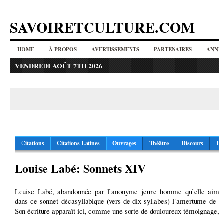
SAVOIRETCULTURE.COM
HOME
À PROPOS
AVERTISSEMENTS
PARTENAIRES
ANN
VENDREDI AOÛT 7TH 2026
Citations
Citations Latines
Ouvrages
Théâtre
Discours
P
Louise Labé: Sonnets XIV
Louise Labé, abandonnée par l’anonyme jeune homme qu’elle aima
dans ce sonnet décasyllabique (vers de dix syllabes) l’amertume de 
Son écriture apparaît ici, comme une sorte de douloureux témoignage