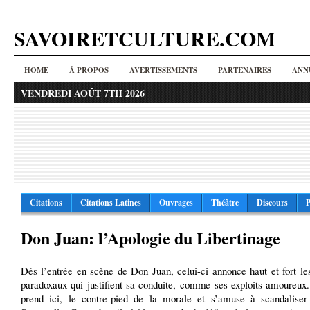
SAVOIRETCULTURE.COM
HOME
À PROPOS
AVERTISSEMENTS
PARTENAIRES
ANN
VENDREDI AOÛT 7TH 2026
Citations
Citations Latines
Ouvrages
Théâtre
Discours
P
Don Juan: l’Apologie du Libertinage
Dés l’entrée en scène de Don Juan, celui-ci annonce haut et fort le
paradoxaux qui justifient sa conduite, comme ses exploits amoureux
prend ici, le contre-pied de la morale et s’amuse à scandaliser