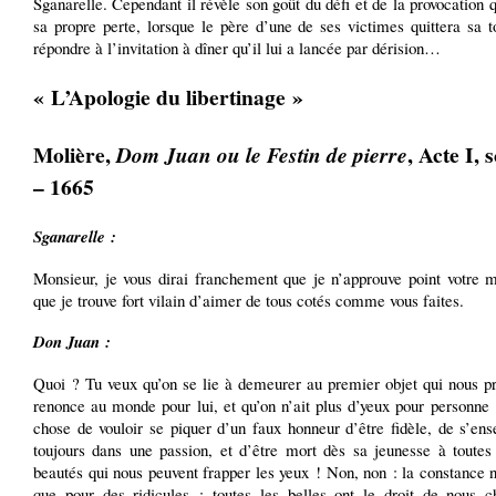
Sganarelle. Cependant il révèle son goût du défi et de la provocation 
sa propre perte, lorsque le père d’une de ses victimes quittera sa 
répondre à l’invitation à dîner qu’il lui a lancée par dérision…
« L’Apologie du libertinage »
Molière,
, Acte I, 
Dom Juan ou le Festin de pierre
– 1665
Sganarelle :
Monsieur, je vous dirai franchement que je n’approuve point votre m
que je trouve fort vilain d’aimer de tous cotés comme vous faites.
Don Juan :
Quoi ? Tu veux qu’on se lie à demeurer au premier objet qui nous pr
renonce au monde pour lui, et qu’on n’ait plus d’yeux pour personne
chose de vouloir se piquer d’un faux honneur d’être fidèle, de s’ens
toujours dans une passion, et d’être mort dès sa jeunesse à toutes 
beautés qui nous peuvent frapper les yeux ! Non, non : la
constance n
que pour des ridicules ; toutes les belles ont le droit de nous c