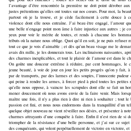
l’avantage d’être rencontrée la première ne doit point dérober aux 
justes prétentions qu’elles ont toutes sur nos cœurs. Pour moi, la beau
partout où je la trouve, et je cède facilement à cette douce à c
violence dont elle nous entraîne. J’ai beau être engagé, l’amour qu
une belle n’engage point mon âme à faire injustice aux autres ; je c
yeux pour voir le mérite de toutes, et rends à chacune les homma
tributs où la nature nous oblige. Quoi qu’il en soit, je ne puis refuser
tout ce que je vois d’aimable ; et dès qu’un beau visage me le deman
avais dix mille, je les donnerais tous. Les inclinaisons naissantes, aprè
des charmes inexplicables, et tout le plaisir de l’amour est dans le 
On goûte une douceur extrême à réduire, par cent hommages, le 
jeune beauté, à voir de jour en jour les petits progrès qu’on y fait, 
par de transports, par des larmes et des soupirs, l’innocente pudeu
qui peine à rendre les armes, à forcer pied à pied toutes les petites 
qu’elle nous oppose, à vaincre les scrupules dont elle se fait un ho
mener doucement où nous avons envie de la faire venir. Mais lorsqu
maître une fois, il n’y a plus rien à dire ni rien à souhaiter ; tout le
passion est fini, et nous nous endormons dans la tranquillité d’un te
quelque objet nouveau ne vient réveiller nos désirs, et présenter à not
charmes attrayants d’une conquête à faire. Enfin il n’est rien de si 
triompher de la résistance d’une belle personne, et j’ai sur ce sujet
des conquérants, qui volent perpétuellement de victoire en victoire, et