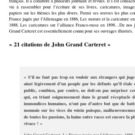
français. Il a collaboré à plusieurs journaux et revues. Il s’est consacr
vie à rassembler pour l’écriture de ses livres, caricatures, image
papiers sur les thèmes les plus divers. Parmi ses œuvres les plus c
France jugée par l’Allemagne en 1886, Les mœurs et la caricature en
1888, Les caricatures sur l’alliance Franco-russe en 1898…De nos j
Grand Carteret est essentiellement connu pour ses ouvrages illustrés.
« 21 citations de John Grand Carteret »
« S’il ne faut pas trop en vouloir aux étrangers qui juge
ainsi légèrement d’un peuple par les défauts qu’il étale 
public, combien, par contre, ne doit-on pas mépriser ce
qui, en triant soigneusement dans le grand réceptacle d
immondices humaines, n’ont pas d’autre but que de batt
monnaie sur les vices du voisin puisque, malheureusemen
de toutes les passions, la haine entre races est encore la pl
vivace ! »
John Grand Carteret, La France jugée par l’Allemagne, 1886