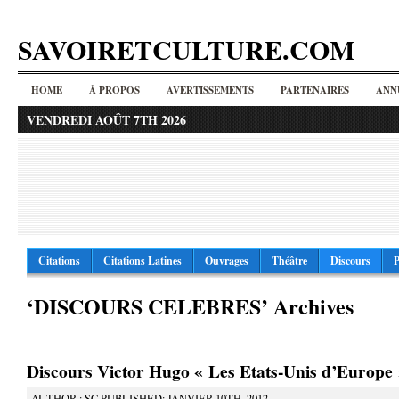
SAVOIRETCULTURE.COM
HOME
À PROPOS
AVERTISSEMENTS
PARTENAIRES
ANN
VENDREDI AOÛT 7TH 2026
Citations
Citations Latines
Ouvrages
Théâtre
Discours
P
‘DISCOURS CELEBRES’ Archives
Discours Victor Hugo « Les Etats-Unis d’Europe
AUTHOR : SC PUBLISHED: JANVIER 10TH, 2012