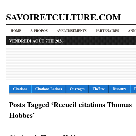
SAVOIRETCULTURE.COM
HOME
À PROPOS
AVERTISSEMENTS
PARTENAIRES
ANN
VENDREDI AOÛT 7TH 2026
Citations
Citations Latines
Ouvrages
Théâtre
Discours
P
Posts Tagged ‘Recueil citations Thomas
Hobbes’