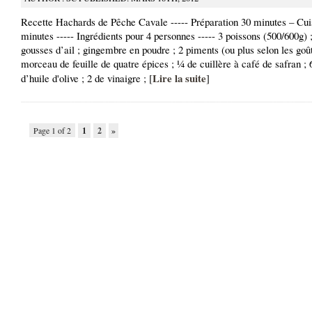
Recette Hachards de Pêche Cavale ----- Préparation 30 minutes – Cui
minutes ----- Ingrédients pour 4 personnes ----- 3 poissons (500/600g) ;
gousses d’ail ; gingembre en poudre ; 2 piments (ou plus selon les goût
morceau de feuille de quatre épices ; ¼ de cuillère à café de safran ; 6
Lire la suite
d’huile d'olive ; 2 de vinaigre ; [
]
Page 1 of 2
1
2
»