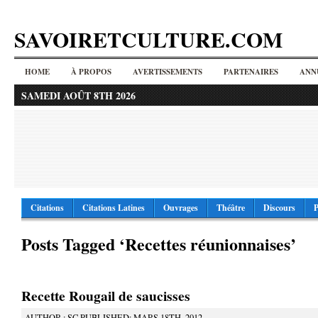
SAVOIRETCULTURE.COM
HOME
À PROPOS
AVERTISSEMENTS
PARTENAIRES
ANN
SAMEDI AOÛT 8TH 2026
Citations
Citations Latines
Ouvrages
Théâtre
Discours
P
Posts Tagged ‘Recettes réunionnaises’
Recette Rougail de saucisses
AUTHOR : SC PUBLISHED: MARS 18TH, 2012