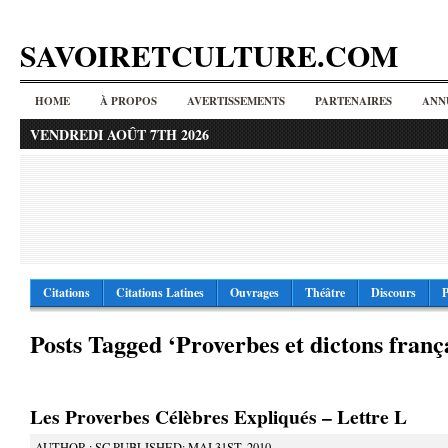
SAVOIRETCULTURE.COM
HOME
À PROPOS
AVERTISSEMENTS
PARTENAIRES
ANN
VENDREDI AOÛT 7TH 2026
Citations
Citations Latines
Ouvrages
Théâtre
Discours
P
Posts Tagged ‘Proverbes et dictons franç
Les Proverbes Célèbres Expliqués – Lettre L
AUTHOR : SC PUBLISHED: MAI 31ST, 2010