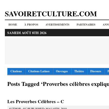
SAVOIRETCULTURE.COM
HOME
À PROPOS
AVERTISSEMENTS
PARTENAIRES
ANN
SAMEDI AOÛT 8TH 2026
Citations
Citations Latines
Ouvrages
Théâtre
Discours
P
Posts Tagged ‘Proverbes célèbres expliqu
Les Proverbes Célèbres – C
AUTHOR : SC PUBLISHED: MAI 10TH, 2010