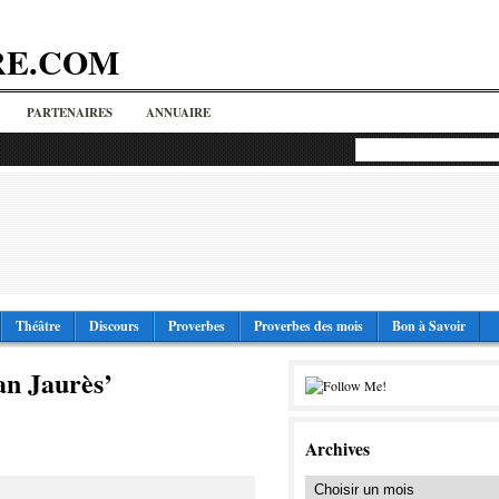
RE.COM
PARTENAIRES
ANNUAIRE
Théâtre
Discours
Proverbes
Proverbes des mois
Bon à Savoir
an Jaurès’
Archives