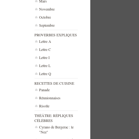
Mars
Novembre
Octobre
Septembre
PROVERBES EXPLIQUES
Lettre A
Lettre C
Lettre I
Lettre L
Lettre Q
RECETTES DE CUISINE
Panade
Réunionnaises
Risolle
THÉÂTRE: RÉPLIQUES
CÉLÈBRES
Cyrano de Bergerac : le
"Nez"