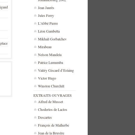
rigand
Jean Jaurès
Jules Ferry
L'Abbé Pierre
Léon Gambetta
Mikhaïl Gorbatchev
 place
Mirabeau
Nelson Mandela
Patrice Lumumba
Valéry Giscard d’Estaing
Victor Hugo
Winston Churchill
EXTRAITS OUVRAGES
Alfred de Musset
Choderlos de Laclos
Descartes
François de Malherbe
Jean de la Bruyère