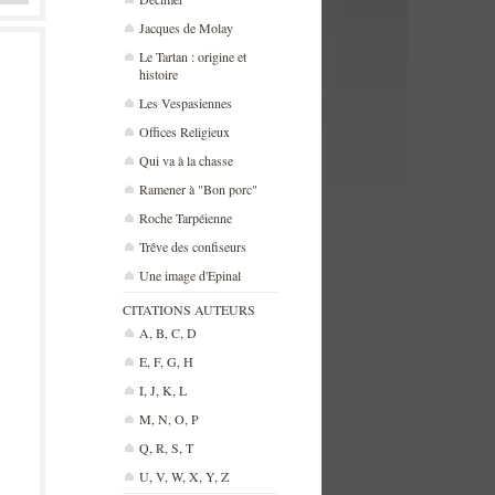
Jacques de Molay
Le Tartan : origine et
histoire
Les Vespasiennes
Offices Religieux
Qui va à la chasse
Ramener à "Bon porc"
Roche Tarpéienne
Trêve des confiseurs
Une image d'Epinal
CITATIONS AUTEURS
A, B, C, D
E, F, G, H
I, J, K, L
M, N, O, P
Q, R, S, T
U, V, W, X, Y, Z