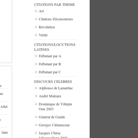
CITATIONS PAR THEME
Art
Citations d'économistes
Révolution
Vérité
CITATIONS/LOCUTIONS
LATINES
Débutant par A
Débutant par B
Débutant par C
DISCOURS CELEBRES
se
Alphonse de Lamartine
une
André Malraux
Dominique de Villepin
 Aller
Onu 2003
Général de Gaulle
«
Georges Clémenceau
 faire
Jacques Chirac
Johannesburg 2002