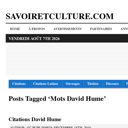
SAVOIRETCULTURE.COM
HOME
À PROPOS
AVERTISSEMENTS
PARTENAIRES
ANN
VENDREDI AOÛT 7TH 2026
Citations
Citations Latines
Ouvrages
Théâtre
Discours
P
Posts Tagged ‘Mots David Hume’
Citations David Hume
AUTHOR : SC PUBLISHED: DÉCEMBRE 18TH, 2010