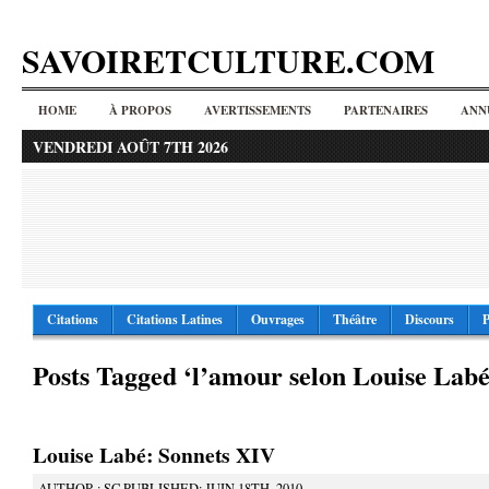
SAVOIRETCULTURE.COM
HOME
À PROPOS
AVERTISSEMENTS
PARTENAIRES
ANN
VENDREDI AOÛT 7TH 2026
Citations
Citations Latines
Ouvrages
Théâtre
Discours
P
Posts Tagged ‘l’amour selon Louise Labé
Louise Labé: Sonnets XIV
AUTHOR : SC PUBLISHED: JUIN 18TH, 2010