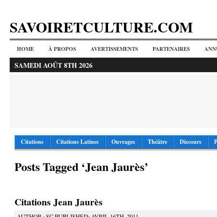
SAVOIRETCULTURE.COM
HOME
À PROPOS
AVERTISSEMENTS
PARTENAIRES
ANN
SAMEDI AOÛT 8TH 2026
Citations
Citations Latines
Ouvrages
Théâtre
Discours
P
Posts Tagged ‘Jean Jaurès’
Citations Jean Jaurès
AUTHOR : SC PUBLISHED: AVRIL 16TH, 2011