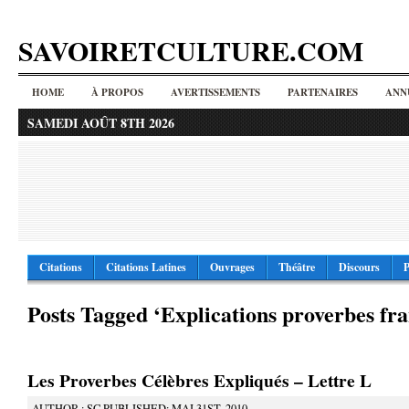
SAVOIRETCULTURE.COM
HOME
À PROPOS
AVERTISSEMENTS
PARTENAIRES
ANN
SAMEDI AOÛT 8TH 2026
Citations
Citations Latines
Ouvrages
Théâtre
Discours
P
Posts Tagged ‘Explications proverbes fra
Les Proverbes Célèbres Expliqués – Lettre L
AUTHOR : SC PUBLISHED: MAI 31ST, 2010