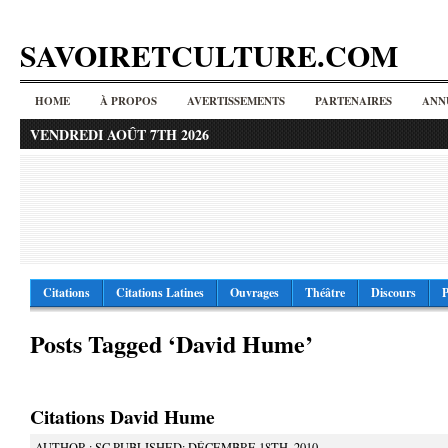
SAVOIRETCULTURE.COM
HOME
À PROPOS
AVERTISSEMENTS
PARTENAIRES
ANN
VENDREDI AOÛT 7TH 2026
Citations
Citations Latines
Ouvrages
Théâtre
Discours
P
Posts Tagged ‘David Hume’
Citations David Hume
AUTHOR : SC PUBLISHED: DÉCEMBRE 18TH, 2010