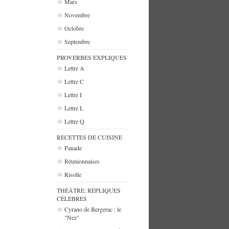
Mars
Novembre
Octobre
Septembre
PROVERBES EXPLIQUES
Lettre A
Lettre C
Lettre I
Lettre L
Lettre Q
RECETTES DE CUISINE
Panade
Réunionnaises
Risolle
THÉÂTRE: RÉPLIQUES
CÉLÈBRES
Cyrano de Bergerac : le
"Nez"