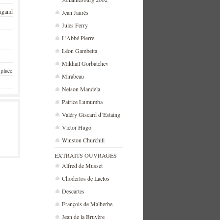
rigand
Jean Jaurès
Jules Ferry
L'Abbé Pierre
Léon Gambetta
Mikhaïl Gorbatchev
 place
Mirabeau
Nelson Mandela
Patrice Lumumba
Valéry Giscard d’Estaing
Victor Hugo
Winston Churchill
EXTRAITS OUVRAGES
Alfred de Musset
Choderlos de Laclos
Descartes
François de Malherbe
Jean de la Bruyère