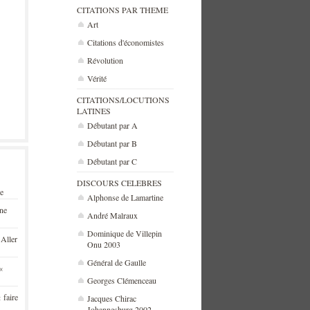
CITATIONS PAR THEME
Art
Citations d'économistes
Révolution
Vérité
CITATIONS/LOCUTIONS
LATINES
Débutant par A
Débutant par B
Débutant par C
DISCOURS CELEBRES
se
Alphonse de Lamartine
une
André Malraux
Dominique de Villepin
 Aller
Onu 2003
Général de Gaulle
«
Georges Clémenceau
 faire
Jacques Chirac
Johannesburg 2002