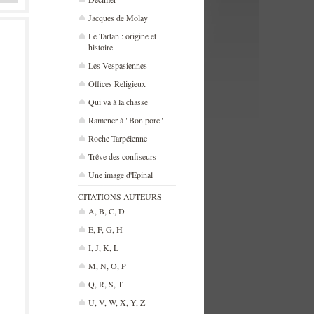
Jacques de Molay
Le Tartan : origine et
histoire
Les Vespasiennes
Offices Religieux
Qui va à la chasse
Ramener à "Bon porc"
Roche Tarpéienne
Trêve des confiseurs
Une image d'Epinal
CITATIONS AUTEURS
A, B, C, D
E, F, G, H
I, J, K, L
M, N, O, P
Q, R, S, T
U, V, W, X, Y, Z