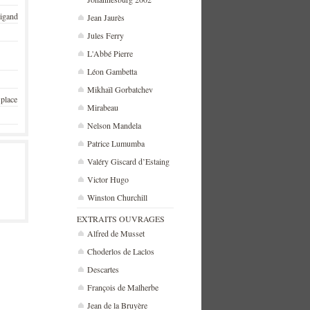
rigand
Jean Jaurès
Jules Ferry
L'Abbé Pierre
Léon Gambetta
Mikhaïl Gorbatchev
 place
Mirabeau
Nelson Mandela
Patrice Lumumba
Valéry Giscard d’Estaing
Victor Hugo
Winston Churchill
EXTRAITS OUVRAGES
Alfred de Musset
Choderlos de Laclos
Descartes
François de Malherbe
Jean de la Bruyère