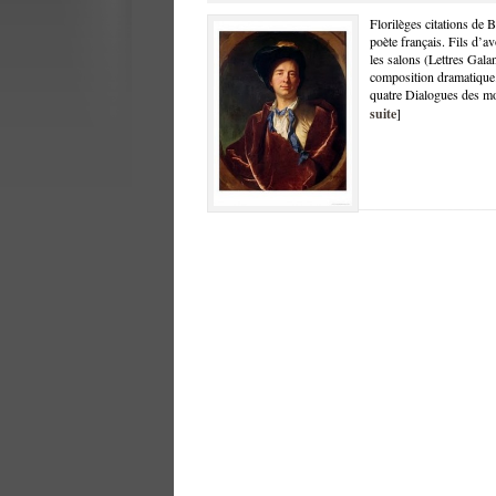
Florilèges citations de
poète français. Fils d’av
les salons (Lettres Galan
composition dramatique. 
quatre Dialogues des mor
suite
]