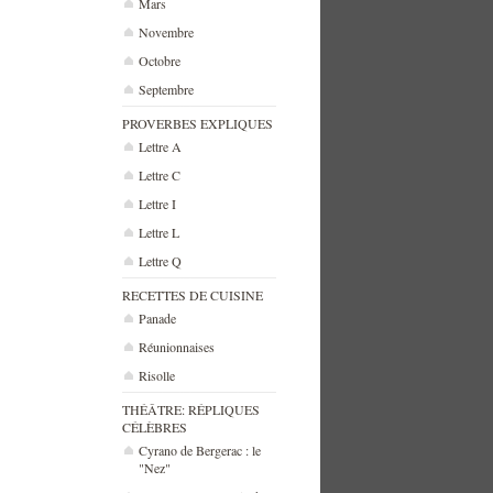
Mars
Novembre
Octobre
Septembre
PROVERBES EXPLIQUES
Lettre A
Lettre C
Lettre I
Lettre L
Lettre Q
RECETTES DE CUISINE
Panade
Réunionnaises
Risolle
THÉÂTRE: RÉPLIQUES
CÉLÈBRES
Cyrano de Bergerac : le
"Nez"