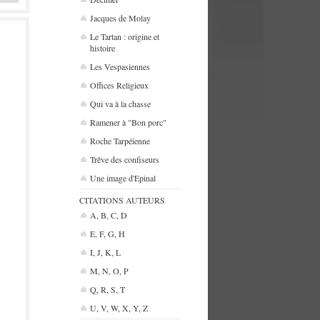
Jacques de Molay
Le Tartan : origine et
histoire
Les Vespasiennes
Offices Religieux
Qui va à la chasse
Ramener à "Bon porc"
Roche Tarpéienne
Trêve des confiseurs
Une image d'Epinal
CITATIONS AUTEURS
A, B, C, D
E, F, G, H
I, J, K, L
M, N, O, P
Q, R, S, T
U, V, W, X, Y, Z