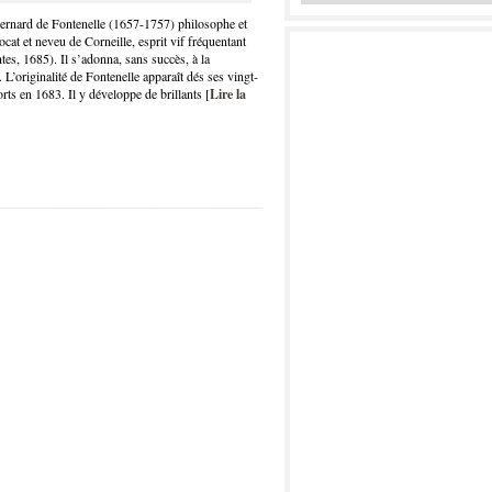
 Bernard de Fontenelle (1657-1757) philosophe et
ocat et neveu de Corneille, esprit vif fréquentant
tes, 1685). Il s’adonna, sans succès, à la
L’originalité de Fontenelle apparaît dés ses vingt-
ts en 1683. Il y développe de brillants [
Lire la