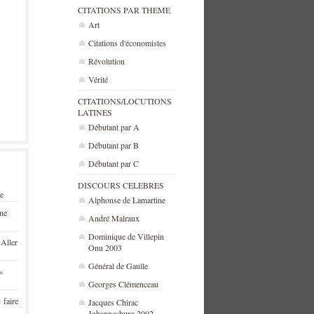
CITATIONS PAR THEME
Art
Citations d'économistes
Révolution
Vérité
CITATIONS/LOCUTIONS
LATINES
Débutant par A
Débutant par B
Débutant par C
DISCOURS CELEBRES
se
Alphonse de Lamartine
une
André Malraux
Dominique de Villepin
 Aller
Onu 2003
Général de Gaulle
«
Georges Clémenceau
 faire
Jacques Chirac
Johannesburg 2002