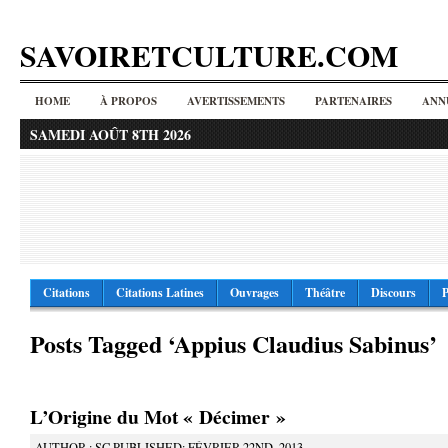
SAVOIRETCULTURE.COM
HOME
À PROPOS
AVERTISSEMENTS
PARTENAIRES
ANN
SAMEDI AOÛT 8TH 2026
Citations
Citations Latines
Ouvrages
Théâtre
Discours
P
Posts Tagged ‘Appius Claudius Sabinus’
L’Origine du Mot « Décimer »
AUTHOR : SC PUBLISHED: FÉVRIER 22ND, 2013