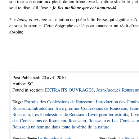
son tour son cœur aux pieds de ton trône avec la même sincérité ; et
seul te dise, s’il l’ose :
Je fus meilleur que cet homme-là.
* «
Intus, et un cute »
: citation du poète latin Perse qui signifie « A l
et sous la peau ». Cette épigraphe est là pour annoncer un récit d’un
absolue.
Post Published: 20 avril 2010
Author: SC
Found in section:
EXTRAITS OUVRAGES
,
Jean-Jacques Roussea
Tags:
Extraits des Confessions de Rousseau
,
Introduction des Confe
Rousseau
,
Introduction livre premier Confessions de Rousseau
,
Jean
Rousseau
,
Les Confessions de Rousseau Livre premier extraits
,
Livr
des Confessions de Rousseau
,
Rousseau
,
Rousseau et Les Confessio
Rousseau un homme dans toute la vérité de la nature
Previous Topic:
Les Proverbes du mois
Next Topic:
Les Règles ou