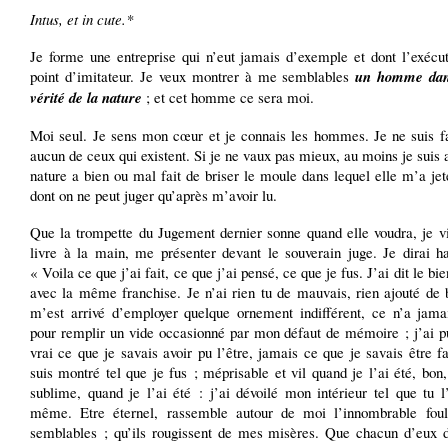
Intus, et in cute.*
Je forme une entreprise qui n’eut jamais d’exemple et dont l’exécut
point d’imitateur. Je veux montrer à me semblables
un homme dans
vérité de la nature
; et cet homme ce sera moi.
Moi seul. Je sens mon cœur et je connais les hommes. Je ne suis 
aucun de ceux qui existent. Si je ne vaux pas mieux, au moins je suis a
nature a bien ou mal fait de briser le moule dans lequel elle m’a jet
dont on ne peut juger qu’après m’avoir lu.
Que la trompette du Jugement dernier sonne quand elle voudra, je vi
livre à la main, me présenter devant le souverain juge. Je dirai h
« Voila ce que j’ai fait, ce que j’ai pensé, ce que je fus. J’ai dit le bi
avec la même franchise. Je n’ai rien tu de mauvais, rien ajouté de b
m’est arrivé d’employer quelque ornement indifférent, ce n’a jama
pour remplir un vide occasionné par mon défaut de mémoire ; j’ai p
vrai ce que je savais avoir pu l’être, jamais ce que je savais être 
suis montré tel que je fus ; méprisable et vil quand je l’ai été, bon
sublime, quand je l’ai été : j’ai dévoilé mon intérieur tel que tu l
même. Etre éternel, rassemble autour de moi l’innombrable fo
semblables ; qu’ils rougissent de mes misères. Que chacun d’eux 