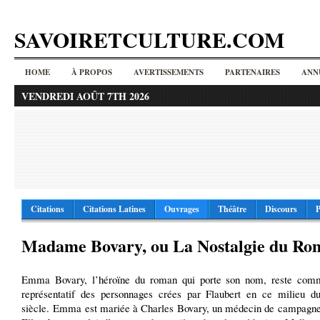
SAVOIRETCULTURE.COM
HOME
À PROPOS
AVERTISSEMENTS
PARTENAIRES
ANN
VENDREDI AOÛT 7TH 2026
Citations
Citations Latines
Ouvrages
Théâtre
Discours
P
Madame Bovary, ou La Nostalgie du Ro
Emma Bovary, l’héroïne du roman qui porte son nom, reste com
représentatif des personnages crées par Flaubert en ce milieu
siècle. Emma est mariée à Charles Bovary, un médecin de campagn