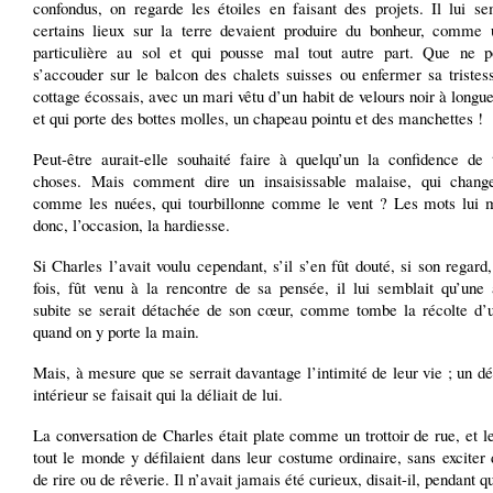
confondus, on regarde les étoiles en faisant des projets. Il lui se
certains lieux sur la terre devaient produire du bonheur, comme 
particulière au sol et qui pousse mal tout autre part. Que ne po
s’accouder sur le balcon des chalets suisses ou enfermer sa tristes
cottage écossais, avec un mari vêtu d’un habit de velours noir à longu
et qui porte des bottes molles, un chapeau pointu et des manchettes !
Peut-être aurait-elle souhaité faire à quelqu’un la confidence de 
choses. Mais comment dire un insaisissable malaise, qui chang
comme les nuées, qui tourbillonne comme le vent ? Les mots lui 
donc, l’occasion, la hardiesse.
Si Charles l’avait voulu cependant, s’il s’en fût douté, si son regard
fois, fût venu à la rencontre de sa pensée, il lui semblait qu’une
subite se serait détachée de son cœur, comme tombe la récolte d’u
quand on y porte la main.
Mais, à mesure que se serrait davantage l’intimité de leur vie ; un 
intérieur se faisait qui la déliait de lui.
La conversation de Charles était plate comme un trottoir de rue, et l
tout le monde y défilaient dans leur costume ordinaire, sans exciter
de rire ou de rêverie. Il n’avait jamais été curieux, disait-il, pendant qu