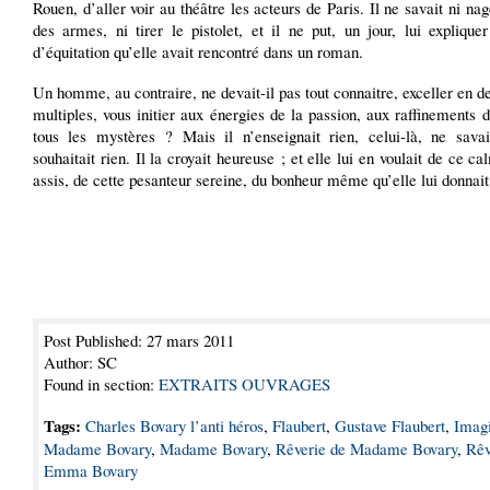
Rouen, d’aller voir au théâtre les acteurs de Paris. Il ne savait ni nage
des armes, ni tirer le pistolet, et il ne put, un jour, lui expliqu
d’équitation qu’elle avait rencontré dans un roman.
Un homme, au contraire, ne devait-il pas tout connaitre, exceller en de
multiples, vous initier aux énergies de la passion, aux raffinements d
tous les mystères ? Mais il n’enseignait rien, celui-là, ne savai
souhaitait rien. Il la croyait heureuse ; et elle lui en voulait de ce ca
assis, de cette pesanteur sereine, du bonheur même qu’elle lui donnait
Post Published: 27 mars 2011
Author: SC
Found in section:
EXTRAITS OUVRAGES
Tags:
Charles Bovary l’anti héros
,
Flaubert
,
Gustave Flaubert
,
Imagi
Madame Bovary
,
Madame Bovary
,
Rêverie de Madame Bovary
,
Rêv
Emma Bovary