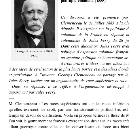
politique coloniale (1885)
—–
Ce discours a été prononcé par
Clemenceau le 31 juillet 1885 à la c
députés. Il s’exprime sur la politique 
coloniale de la France en réponse a
colonialiste de Jules Ferry du 28 jui
Dans cette allocution, Jules Ferry avai
Georges Clemenceau (1841-
politique d’expansion coloniale frança
1929)
un système politique et économique se 
à trois ordres d’idées : à des idées é
à des idées de civilisation de la plus haute portée et à des idées d’ordr
et patriotique. A l’inverse, Georges Clemenceau ne partage pas le
Jules Ferry, basées sur un argumentaire de race supérieure et race 
Dans sa réponse, il se réfère à l’argumentaire développé tr
auparavant par Jules Ferry.
—-
M. Clemenceau : Les races supérieures ont sur les races inférieure
qu’elles exercent, ce droit, par une transformation particulière, e
temps un devoir de civilisation. Voilà en propres termes la thèse de M
l’on voit le gouvernement français exerçant son droit sur les races inf
allant guerroyer contre elles et les convertissant de force aux bien