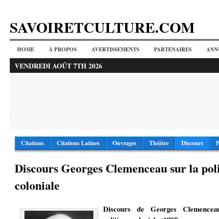
SAVOIRETCULTURE.COM
HOME
À PROPOS
AVERTISSEMENTS
PARTENAIRES
ANN
VENDREDI AOÛT 7TH 2026
Citations
Citations Latines
Ouvrages
Théâtre
Discours
P
Discours Georges Clemenceau sur la pol
coloniale
Discours de Georges Clemencea