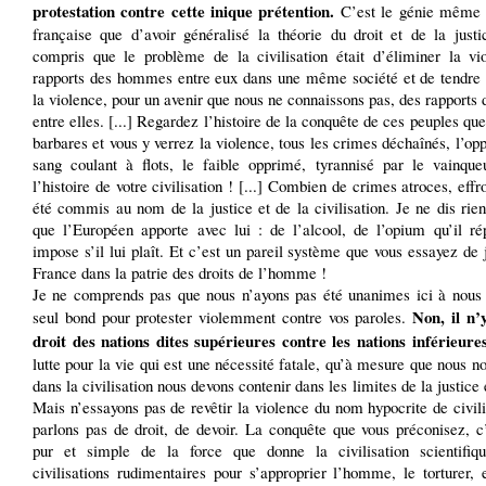
protestation contre cette inique prétention.
C’est le génie même 
française que d’avoir généralisé la théorie du droit et de la justi
compris que le problème de la civilisation était d’éliminer la vi
rapports des hommes entre eux dans une même société et de tendre 
la violence, pour un avenir que nous ne connaissons pas, des rapports 
entre elles. [...] Regardez l’histoire de la conquête de ces peuples que
barbares et vous y verrez la violence, tous les crimes déchaînés, l’opp
sang coulant à flots, le faible opprimé, tyrannisé par le vainque
l’histoire de votre civilisation ! [...] Combien de crimes atroces, effr
été commis au nom de la justice et de la civilisation. Je ne dis rie
que l’Européen apporte avec lui : de l’alcool, de l’opium qu’il rép
impose s’il lui plaît. Et c’est un pareil système que vous essayez de j
France dans la patrie des droits de l’homme !
Je ne comprends pas que nous n’ayons pas été unanimes ici à nous 
Non, il n’
seul bond pour protester violemment contre vos paroles.
droit des nations dites supérieures contre les nations inférieures
lutte pour la vie qui est une nécessité fatale, qu’à mesure que nous n
dans la civilisation nous devons contenir dans les limites de la justice e
Mais n’essayons pas de revêtir la violence du nom hypocrite de civil
parlons pas de droit, de devoir. La conquête que vous préconisez, c
pur et simple de la force que donne la civilisation scientifiq
civilisations rudimentaires pour s’approprier l’homme, le torturer, 