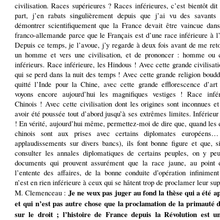
civilisation. Races supérieures ? Races inférieures, c’est bientôt di
part, j’en rabats singulièrement depuis que j’ai vu des savants
démontrer scientifiquement que la France devait être vaincue dans
franco-allemande parce que le Français est d’une race inférieure à 
Depuis ce temps, je l’avoue, j’y regarde à deux fois avant de me ret
un homme et vers une civilisation, et de prononcer : homme ou ci
inférieurs. Race inférieure, les Hindous ! Avec cette grande civilisati
qui se perd dans la nuit des temps ! Avec cette grande religion boudd
quitté l’Inde pour la Chine, avec cette grande efflorescence d’art
voyons encore aujourd’hui les magnifiques vestiges ! Race infér
Chinois ! Avec cette civilisation dont les origines sont inconnues et
avoir été poussée tout d’abord jusqu’à ses extrêmes limites. Inférieu
! En vérité, aujourd’hui même, permettez-moi de dire que, quand les
chinois sont aux prises avec certains diplomates européens… 
applaudissements sur divers bancs), ils font bonne figure et que, s
consulter les annales diplomatiques de certains peuples, on y peu
documents qui prouvent assurément que la race jaune, au point
l’entente des affaires, de la bonne conduite d’opération infiniment
n’est en rien inférieure à ceux qui se hâtent trop de proclamer leur su
Je ne veux pas juger au fond la thèse qui a été a
M. Clemenceau :
et qui n’est pas autre chose que la proclamation de la primauté d
sur le droit ; l’histoire de France depuis la Révolution est u