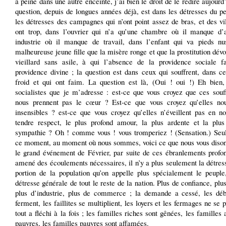
à peine dans une autre enceinte, j’ai bien le droit de le redire aujourd’h
question, depuis de longues années déjà, est dans les détresses du p
les détresses des campagnes qui n’ont point assez de bras, et des vi
ont trop, dans l’ouvrier qui n’a qu’une chambre où il manque d’a
industrie où il manque de travail, dans l’enfant qui va pieds nu
malheureuse jeune fille que la misère ronge et que la prostitution dévo
vieillard sans asile, à qui l’absence de la providence sociale fa
providence divine ; la question est dans ceux qui souffrent, dans c
froid et qui ont faim. La question est là, (Oui ! oui !) Eh bien,
socialistes que je m’adresse : est-ce que vous croyez que ces souf
nous prennent pas le cœur ? Est-ce que vous croyez qu’elles nou
insensibles ? est-ce que vous croyez qu’elles n’éveillent pas en no
tendre respect, le plus profond amour, la plus ardente et la plus
sympathie ? Oh ! comme vous ! vous tromperiez ! (Sensation.) Seu
ce moment, au moment où nous sommes, voici ce que nous vous dison
le grand événement de Février, par suite de ces ébranlements profon
amené des écoulements nécessaires, il n’y a plus seulement la détres
portion de la population qu’on appelle plus spécialement le peuple,
détresse générale de tout le reste de la nation. Plus de confiance, plus
plus d’industrie, plus de commerce ; la demande a cessé, les dé
ferment, les faillites se multiplient, les loyers et les fermages ne se p
tout a fléchi à la fois ; les familles riches sont gênées, les familles 
pauvres, les familles pauvres sont affamées.