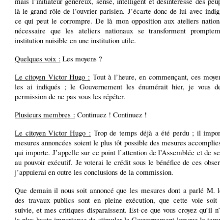
mais l’initiateur généreux, sensé, intelligent et désintéressé des peu
là le grand rôle de l’ouvrier parisien. J’écarte donc de lui avec indig
ce qui peut le corrompre. De là mon opposition aux ateliers nationa
nécessaire que les ateliers nationaux se transforment prompte
institution nuisible en une institution utile.
Quelques voix :
Les moyens ?
Le citoyen Victor Hugo :
Tout à l’heure, en commençant, ces moyen
les ai indiqués ; le Gouvernement les énumérait hier, je vous 
permission de ne pas vous les répéter.
Plusieurs membres :
Continuez ! Continuez !
Le citoyen Victor Hugo :
Trop de temps déjà a été perdu ; il impor
mesures annoncées soient le plus tôt possible des mesures accomplie
qui importe. J’appelle sur ce point l’attention de l’Assemblée et de s
au pouvoir exécutif. Je voterai le crédit sous le bénéfice de ces obser
j’appuierai en outre les conclusions de la commission.
Que demain il nous soit annoncé que les mesures dont a parlé M. l
des travaux publics sont en pleine exécution, que cette voie soit
suivie, et mes critiques disparaissent. Est-ce que vous croyez qu’il n
la plus haute importance de stimuler le Gouvernement lorsque le tem