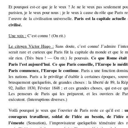
Et pourquoi est-ce que je le veux ? Je ne le veux pas seulement pou
parisien, je le veux pour nous ; je le veux à cause du rôle que Paris r
Paris est la capitale actuell
l’œuvre de la civilisation universelle.
civilisé.
Une voix :
C’est connu ! (On rit.)
Le citoyen Victor Hugo :
Sans doute, c’est connu! J’admire l’inter
serait rare et curieux que Paris fût la capitale du monde et que le 
Ce que Rome était 
sûr rien. (Très bien ! — On rit.) Je poursuis.
Paris l’est aujourd’hui
Ce que Paris conseille, l’Europe le médit
.
Paris commence, l’Europe le continue
. Paris a une fonction domi
les nations. Paris a le privilège d’établir à certaines époques, souv
brusquement quelquefois, de grandes choses : la liberté de 89, la Ré
92, Juillet 1830, Février 1848 ; et ces grandes choses, qui est-ce qui
Les penseurs de Paris qui les préparent, et les ouvriers de Par
exécutent. (Interruptions diverses.)
u
Voilà pourquoi je veux que l’ouvrier de Paris reste ce qu’il est :
courageux travailleur, soldat de l’idée au besoin, de l’idée
l’émeute
(Sensation), l’improvisateur quelquefois téméraire des ré