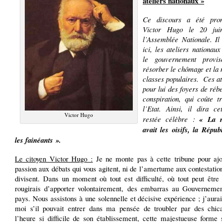
ateliers nationaux »
Ce discours a été pro
Victor Hugo le 20 ju
l’Assemblée Nationale. I
ici, les ateliers nationau
le gouvernement provis
résorber le chômage et la
classes populaires.
Ces at
pour lui des foyers de rébe
conspiration, qui coûte t
l’Etat. Ainsi, il dira ce
Victor Hugo
restée célèbre :
« La 
avait les oisifs, la Répu
les fainéants ».
Le citoyen Victor Hugo :
Je ne monte pas à cette tribune pour ajo
passion aux débats qui vous agitent, ni de l’amertume aux contestatio
divisent. Dans un moment où tout est difficulté, où tout peut être 
rougirais d’apporter volontairement, des embarras au Gouvernem
pays. Nous assistons à une solennelle et décisive expérience ; j’aura
moi s’il pouvait entrer dans ma pensée de troubler par des chic
l’heure si difficile de son établissement, cette majestueuse forme 