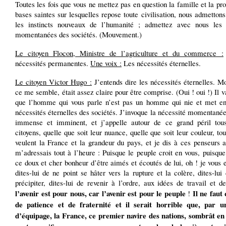
Toutes les fois que vous ne mettez pas en question la famille et la pro
bases saintes sur lesquelles repose toute civilisation, nous admetton
les instincts nouveaux de l’humanité ; admettez avec nous les 
momentanées des sociétés. (Mouvement.)
Le citoyen Flocon, Ministre de l’agriculture et du commerce :
nécessités permanentes.
Une voix :
Les nécessités éternelles.
Le citoyen Victor Hugo :
J’entends dire les nécessités éternelles. M
ce me semble, était assez claire pour être comprise. (Oui ! oui !) Il v
que l’homme qui vous parle n’est pas un homme qui nie et met en
nécessités éternelles des sociétés. J’invoque la nécessité momentanée
immense et imminent, et j’appelle autour de ce grand péril tou
citoyens, quelle que soit leur nuance, quelle que soit leur couleur, to
veulent la France et la grandeur du pays, et je dis à ces penseurs 
m’adressais tout à l’heure : Puisque le peuple croit en vous, puisqu
ce doux et cher bonheur d’être aimés et écoutés de lui, oh ! je vous 
dites-lui de ne point se hâter vers la rupture et la colère, dites-lui
précipiter, dites-lui de revenir à l’ordre, aux idées de travail et d
l’avenir est pour nous, car l’avenir est pour le peuple
Il ne faut
!
de patience et de fraternité et il serait horrible que, par u
d’équipage,
la France, ce premier navire des nations, sombrât en