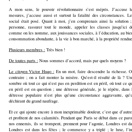
A mon sens, le pouvoir révolutionnaire s’est mépris. J’accuse l
mesures, j’accuse aussi et surtout la fatalité des circonstances. L
social était posé. Quant à moi, j’en comprenais ainsi la solution ;
personne, rassurer tout le monde, appeler les classes jusqu’ici dé
comme on les nomme, aux jouissances sociales, à l’éducation, au bien
consommation abondante, à la vie à bon marché, à la propriété rendu
Plusieurs membres :
Très bien !
De toutes parts :
Nous sommes d’accord, mais par quels moyens ?
Le citoyen Victor Hugo :
En un mot, faire descendre la richesse. On
contraire ; on a fait monter la misère. Qu’est-il résulté de là ? Un
sombre où tout ce qui n’est pas en perdition est en péril, où tout ce qu
en péril est en question ; une détresse générale, je le répète, dans 
détresse populaire n’est plus qu’une circonstance aggravante, qu’
déchirant du grand naufrage.
Et ce qui ajoute encore à mon inexprimable douleur, c’est que d’autre
et profitent de nos calamités. Pendant que Paris se débat dans ce pa
nos ennemis, ils se trompent, prennent pour l’agonie, Londres est da
Londres est dans les fêtes ; le commerce y a triplé ; le luxe, l’in