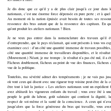
Je dis donc que ce qu’il y a de plus clair jusqu’à ce jour dans le
nationaux, c’est une énorme force dépensée en pure perte ; et à que
Au moment où la nation épuisée avait besoin de toutes ses ressour
ressource des bras autant que de la ressource des capitaux. En qu
qu’ont produit les ateliers nationaux ? Bien.
Je ne veux pas entrer dans la nomenclature des travaux qu’il ét
d’entreprendre, que le pays réclamait, qui sont présents à tous vos esp
examinez ceci : d’un côté une quantité immense de travaux possibles,
côté une quantité immense de travailleurs disponibles, et le résulta
(Mouvement.) Néant, je me trompe ; le résultat n’a pas été nul, il a é
Fâcheux doublement, fâcheux au point de vue des finances, fâcheux a
vue de la politique.
Toutefois, ma sévérité admet des tempéraments ; je ne vais pas jusq
où vont ceux qui disent avec une rigueur trop voisine peut-être de la c
être tout à lait la justice « Les ateliers nationaux sont un expédient 
avez abâtardi les vigoureux enfants du travail ; vous avez ôté à un
peuple le goût du labeur, goût salutaire qui contient la dignité, la
respect de soi-même et la santé de la conscience. A ceux qui n’ava
jusqu’alors que la force généreuse du bras qui travaille, vous avez