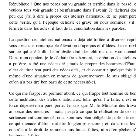
République ! Que nos pères ont vu grande et terrible dans le passé, 
voulons tous voir grande et bienfaisante dans l’avenir. Je tâcherai do
peu que j’ai à dire à propos des ateliers nationaux, de ne point pe
cette vérité, qu’à l’époque délicate et grave où nous sommes, s’il 
fermeté dans les actes, il faut de la conciliation dans les paroles.
La question des ateliers nationaux a déjà été traitée à diverses repr
vous avec une remarquable élévation d’aperçus et d’idées. Je ne rev
sur ce qui a été dit. Je m’abstiendrai des chiffres que vous connai
Dans mon opinion, je le déclare franchement, la création des atelier
a pu être, a été une nécessité ; mais le propre des hommes d’État v
c’est de tirer bon parti des nécessités, et de convertir quelque fois le
même d’une situation en moyens de gouvernement. Je suis obligé d
qu’on n’a pas tiré bon parti de cette nécessité-ci.
Ce qui me frappe, au premier abord, ce qui frappe tout homme de bon
cette institution des ateliers nationaux, telle qu’on l’a faite, c’est
force dépensée en pure perte. Je sais que M. le Ministre des trava
annonce des mesures ; mais, jusqu’à ce que la réalisation de ces m
sérieusement commencé, nous sommes bien obligés de parler de ce q
ce qui menace d’être peut-être longtemps encore ; et, dans tous les
contrôle a le droit de remonter aux fautes faites, afin d’empêcher, s’
les fautes à faire.