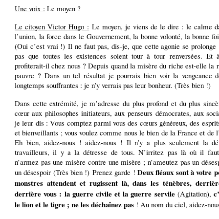
Une voix :
Le moyen ?
Le citoyen Victor Hugo :
Le moyen, je viens de le dire : le calme d
l’union, la force dans le Gouvernement, la bonne volonté, la bonne foi
(Oui c’est vrai !) Il ne faut pas, dis-je, que cette agonie se prolonge ;
pas que toutes les existences soient tour à tour renversées. Et 
profiterait-il chez nous ? Depuis quand la misère du riche est-elle la 
pauvre ? Dans un tel résultat je pourrais bien voir la vengeance d
longtemps souffrantes : je n’y verrais pas leur bonheur. (Très bien !)
Dans cette extrémité, je m’adresse du plus profond et du plus sinc
cœur aux philosophes initiateurs, aux penseurs démocrates, aux socia
je leur dis : Vous comptez parmi vous des cœurs généreux, des esprit
et bienveillants ; vous voulez comme nous le bien de la France et de 
Eh bien, aidez-nous ! aidez-nous ! Il n’y a plus seulement la dé
travailleurs, il y a la détresse de tous. N’irritez pas là où il faut
n’armez pas une misère contre une misère ; n’ameutez pas un désesp
Deux fléaux sont à votre p
un désespoir (Très bien !) Prenez garde !
monstres attendent et rugissent là, dans les ténèbres, derriè
derrière vous : la guerre civile et la guerre servile
c’
(Agitation),
le lion et le tigre ; ne les déchaînez pas
! Au nom du ciel, aidez-nous