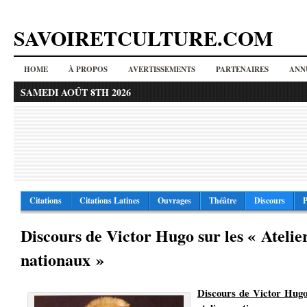
SAVOIRETCULTURE.COM
HOME
À PROPOS
AVERTISSEMENTS
PARTENAIRES
ANN
SAMEDI AOÛT 8TH 2026
Citations
Citations Latines
Ouvrages
Théâtre
Discours
P
Discours de Victor Hugo sur les « Atelie
nationaux »
Discours de Victor Hugo