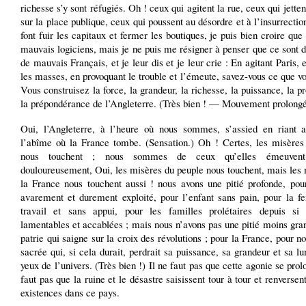
richesse s’y sont réfugiés. Oh ! ceux qui agitent la rue, ceux qui jetten
sur la place publique, ceux qui poussent au désordre et à l’insurrectio
font fuir les capitaux et fermer les boutiques, je puis bien croire que
mauvais logiciens, mais je ne puis me résigner à penser que ce sont
de mauvais Français, et je leur dis et je leur crie : En agitant Paris,
les masses, en provoquant le trouble et l’émeute, savez-vous ce que vo
Vous construisez la force, la grandeur, la richesse, la puissance, la pr
la prépondérance de l’Angleterre. (Très bien ! — Mouvement prolongé
Oui, l’Angleterre, à l’heure où nous sommes, s’assied en riant 
l’abîme où la France tombe. (Sensation.) Oh ! Certes, les misères
nous touchent ; nous sommes de ceux qu’elles émeuvent
douloureusement, Oui, les misères du peuple nous touchent, mais les
la France nous touchent aussi ! nous avons une pitié profonde, pour
avarement et durement exploité, pour l’enfant sans pain, pour la 
travail et sans appui, pour les familles prolétaires depuis si
lamentables et accablées ; mais nous n’avons pas une pitié moins gra
patrie qui saigne sur la croix des révolutions ; pour la France, pour n
sacrée qui, si cela durait, perdrait sa puissance, sa grandeur et sa l
yeux de l’univers. (Très bien !) Il ne faut pas que cette agonie se prolo
faut pas que la ruine et le désastre saisissent tour à tour et renversent
existences dans ce pays.