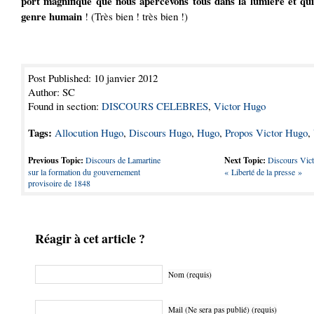
port magnifique que nous apercevons tous dans la lumière et qui
genre humain
! (Très bien ! très bien !)
Post Published: 10 janvier 2012
Author: SC
Found in section:
DISCOURS CELEBRES
,
Victor Hugo
Tags:
Allocution Hugo
,
Discours Hugo
,
Hugo
,
Propos Victor Hugo
,
Previous Topic:
Discours de Lamartine
Next Topic:
Discours Vict
sur la formation du gouvernement
« Liberté de la presse »
provisoire de 1848
Réagir à cet article ?
Nom (requis)
Mail (Ne sera pas publié) (requis)