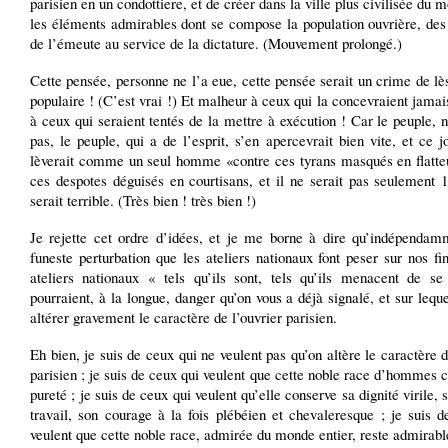
parisien en un condottiere, et de créer dans la ville plus civilisée du 
les éléments admirables dont se compose la population ouvrière, des
de l’émeute au service de la dictature. (Mouvement prolongé.)
Cette pensée, personne ne l’a eue, cette pensée serait un crime de l
populaire ! (C’est vrai !) Et malheur à ceux qui la concevraient jama
à ceux qui seraient tentés de la mettre à exécution ! Car le peuple, 
pas, le peuple, qui a de l’esprit, s’en apercevrait bien vite, et ce jo
lèverait comme un seul homme «contre ces tyrans masqués en flatteu
ces despotes déguisés en courtisans, et il ne serait pas seulement 1
serait terrible. (Très bien ! très bien !)
Je rejette cet ordre d’idées, et je me borne à dire qu’indépendam
funeste perturbation que les ateliers nationaux font peser sur nos fi
ateliers nationaux « tels qu’ils sont, tels qu’ils menacent de se 
pourraient, à la longue, danger qu’on vous a déjà signalé, et sur lequel
altérer gravement le caractère de l’ouvrier parisien.
Eh bien, je suis de ceux qui ne veulent pas qu’on altère le caractère d
parisien ; je suis de ceux qui veulent que cette noble race d’hommes 
pureté ; je suis de ceux qui veulent qu’elle conserve sa dignité virile, 
travail, son courage à la fois plébéien et chevaleresque ; je suis 
veulent que cette noble race, admirée du monde entier, reste admirabl