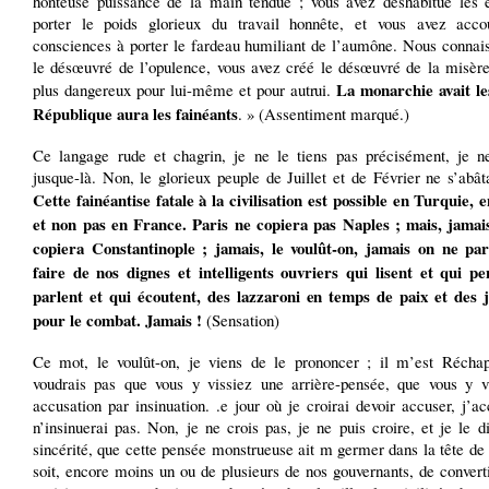
honteuse puissance de la main tendue ; vous avez déshabitué les 
porter le poids glorieux du travail honnête, et vous avez acc
consciences à porter le fardeau humiliant de l’aumône. Nous connais
le désœuvré de l’opulence, vous avez créé le désœuvré de la misère,
La monarchie avait les
plus dangereux pour lui-même et pour autrui.
République aura les fainéants
. » (Assentiment marqué.)
Ce langage rude et chagrin, je ne le tiens pas précisément, je n
jusque-là. Non, le glorieux peuple de Juillet et de Février ne s’abât
Cette fainéantise fatale à la civilisation est possible en Turquie,
et non pas en France. Paris ne copiera pas Naples ; mais, jamai
copiera Constantinople ; jamais, le voulût-on, jamais on ne pa
faire de nos dignes et intelligents ouvriers qui lisent et qui pe
parlent et qui écoutent, des lazzaroni en temps de paix et des j
pour le combat. Jamais !
(Sensation)
Ce mot, le voulût-on, je viens de le prononcer ; il m’est Récha
voudrais pas que vous y vissiez une arrière-pensée, que vous y v
accusation par insinuation. .e jour où je croirai devoir accuser, j’ac
n’insinuerai pas. Non, je ne crois pas, je ne puis croire, et je le d
sincérité, que cette pensée monstrueuse ait m germer dans la tête de
soit, encore moins un ou de plusieurs de nos gouvernants, de converti