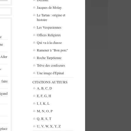
Jacques de Molay
Le Tartan : origine et
histoire
Les Vespasiennes
Offices Religieux
se
Qui va à la chasse
une
Ramener à "Bon porc"
 Aller
Roche Tarpéienne
Trêve des confiseurs
«
Une image d'Epinal
 faire
CITATIONS AUTEURS
A, B, C, D
rigand
E, F, G, H
I, J, K, L
M, N, O, P
Q, R, S, T
U, V, W, X, Y, Z
 place