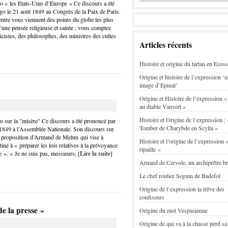
 « les Etats-Unis d’Europe » Ce discours a été
o le 21 août 1849 au Congrès de la Paix de Paris.
ntre vous viennent des points du globe les plus
d'une pensée religieuse et sainte ; vous comptez
cistes, des philosophes, des ministres des cultes
Articles récents
Histoire et origine du tartan en Ecos
Origine et histoire de l’expression ‘
image d’Epinal’
Origine et Histoire de l’expression «
au diable Vauvert »
Histoire et Origine de l’expression : 
 sur la "misère" Ce discours a été prononcé par
Tomber de Charybde en Scylla »
t 1849 à l’Assemblée Nationale. Son discours sur
la proposition d’Armand de Melun qui vise à
Histoire et l’origine de l’expression «
iné à « préparer les lois relatives à la prévoyance
ripaille »
e ». « Je ne suis pas, messieurs, [
Lire la suite
]
Arnaud de Cervole, un archiprêtre b
Le chef routier Seguin de Badefol
Origine de l’expression la trêve des
confiseurs
e la presse »
Origine du mot Vespasienne
Origine de qui va à la chasse perd sa