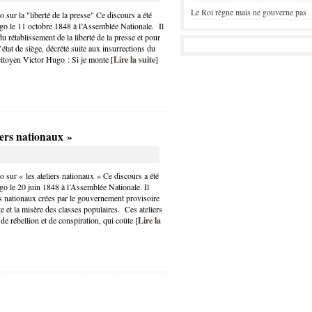
Le Roi règne mais ne gouverne pas
sur la "liberté de la presse" Ce discours a été
o le 11 octobre 1848 à l’Assemblée Nationale. Il
u rétablissement de la liberté de la presse et pour
’état de siège, décrété suite aux insurrections du
itoyen Victor Hugo : Si je monte [
Lire la suite
]
iers nationaux »
sur « les ateliers nationaux » Ce discours a été
o le 20 juin 1848 à l’Assemblée Nationale. Il
rs nationaux crées par le gouvernement provisoire
 et la misère des classes populaires. Ces ateliers
de rébellion et de conspiration, qui coûte [
Lire la