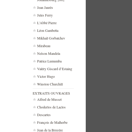
Jean Jaurès
Jules Ferry
L'Abbé Pierre
Léon Gambetta
Mikhaïl Gorbatchev
Mirabeau
Nelson Mandela
Patrice Lumumba
Valéry Giscard d’Estaing
Victor Hugo
Winston Churchill
EXTRAITS OUVRAGES
Alfred de Musset
Choderlos de Laclos
Descartes
François de Malherbe
Jean de la Bruyère