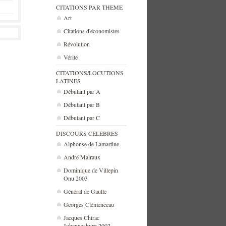
CITATIONS PAR THEME
Art
Citations d'économistes
Révolution
Vérité
CITATIONS/LOCUTIONS
LATINES
Débutant par A
Débutant par B
Débutant par C
DISCOURS CELEBRES
Alphonse de Lamartine
André Malraux
Dominique de Villepin
Onu 2003
Général de Gaulle
Georges Clémenceau
Jacques Chirac
Johannesburg 2002