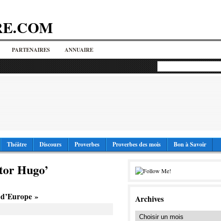
RE.COM
PARTENAIRES
ANNUAIRE
Théâtre
Discours
Proverbes
Proverbes des mois
Bon à Savoir
ctor Hugo’
s d’Europe »
Archives