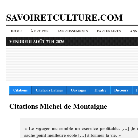
SAVOIRETCULTURE.COM
HOME
À PROPOS
AVERTISSEMENTS
PARTENAIRES
ANN
VENDREDI AOÛT 7TH 2026
Citations
Citations Latines
Ouvrages
Théâtre
Discours
P
Citations Michel de Montaigne
« Le voyager me semble un exercice profitable. […] Je 
sache point meilleure école […] à former la vie. »