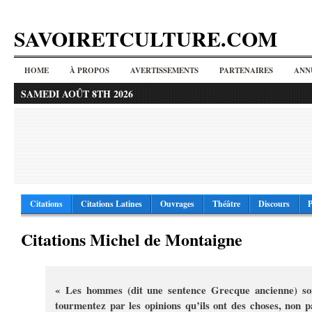
SAVOIRETCULTURE.COM
HOME
À PROPOS
AVERTISSEMENTS
PARTENAIRES
ANN
SAMEDI AOÛT 8TH 2026
Citations
Citations Latines
Ouvrages
Théâtre
Discours
P
Citations Michel de Montaigne
« Les hommes (dit une sentence Grecque ancienne) so
tourmentez par les opinions qu’ils ont des choses, non p