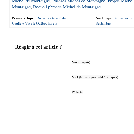
Michel de Montaigne
,
Phrases Michel de Montaigne
,
Propos Michel
Montaigne
,
Recueil phrases Michel de Montaigne
Previous Topic:
Discours Général de
Next Topic:
Proverbes du
Gaulle « Vive le Québec libre »
Septembre
Réagir à cet article ?
Nom (requis)
Mail (Ne sera pas publié) (requis)
Website