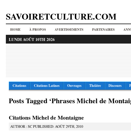
SAVOIRETCULTURE.COM
HOME
À PROPOS
AVERTISSEMENTS
PARTENAIRES
ANN
LUNDI AOÛT 10TH 2026
Citations
Citations Latines
Ouvrages
Théâtre
Discours
P
Posts Tagged ‘Phrases Michel de Montai
Citations Michel de Montaigne
AUTHOR : SC PUBLISHED: AOÛT 29TH, 2010