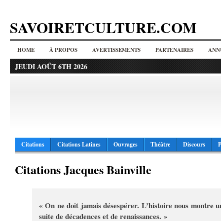
SAVOIRETCULTURE.COM
HOME
À PROPOS
AVERTISSEMENTS
PARTENAIRES
ANN
JEUDI AOÛT 6TH 2026
Citations
Citations Latines
Ouvrages
Théâtre
Discours
P
Citations Jacques Bainville
« On ne doit jamais désespérer. L’histoire nous montre u
suite de décadences et de renaissances. »