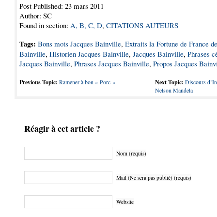
Post Published: 23 mars 2011
Author: SC
Found in section:
A, B, C, D
,
CITATIONS AUTEURS
Tags:
Bons mots Jacques Bainville
,
Extraits la Fortune de France d
Bainville
,
Historien Jacques Bainville
,
Jacques Bainville
,
Phrases c
Jacques Bainville
,
Phrases Jacques Bainville
,
Propos Jacques Bainvi
Previous Topic:
Ramener à bon « Porc »
Next Topic:
Discours d’In
Nelson Mandela
Réagir à cet article ?
Nom (requis)
Mail (Ne sera pas publié) (requis)
Website