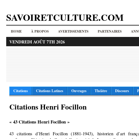
SAVOIRETCULTURE.COM
HOME
À PROPOS
AVERTISSEMENTS
PARTENAIRES
ANN
VENDREDI AOÛT 7TH 2026
Citations
Citations Latines
Ouvrages
Théâtre
Discours
P
Citations Henri Focillon
« 43 Citations Henri Focillon »
43 citations d’Henri Focillon (1881-1943), historien d’art frança