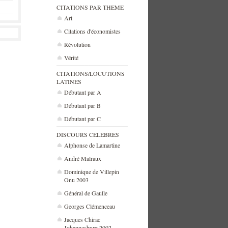
CITATIONS PAR THEME
Art
Citations d'économistes
Révolution
Vérité
CITATIONS/LOCUTIONS
LATINES
Débutant par A
Débutant par B
Débutant par C
DISCOURS CELEBRES
Alphonse de Lamartine
André Malraux
Dominique de Villepin
Onu 2003
Général de Gaulle
Georges Clémenceau
Jacques Chirac
Johannesburg 2002