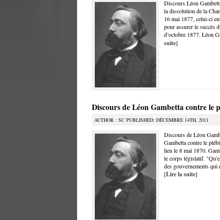
Discours Léon Gambetta 
la dissolution de la Ch
16 mai 1877, celui-ci en
pour assurer le succès 
d’octobre 1877. Léon G
suite
]
Discours de Léon Gambetta contre le pl
AUTHOR : SC PUBLISHED: DÉCEMBRE 14TH, 2011
Discours de Léon Gambet
Gambetta contre le plébi
lieu le 8 mai 1870. Gam
le corps législatif. "Qu'
des gouvernements qui n
[
Lire la suite
]