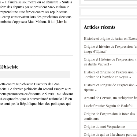
« Il faudra se soumettre ou se démettre » Suite à
ambre des députés par le président Mac-Mahon le
treprend une lutte féroce contre les républicains
du camp conservateur lors des prochaines élections
ambetta s’oppose à Mac-Mahon. Il lui [
Lire la
Articles récents
Histoire et origine du tartan en Ecos
Origine et histoire de l’expression ‘
image d’Epinal’
Origine et Histoire de l’expression «
au diable Vauvert »
ébisciste
Histoire et Origine de l’expression : 
Tomber de Charybde en Scylla »
ta contre le plébiscite Discours de Léon
Histoire et l’origine de l’expression «
scite. Le dernier plébiscite du second Empire aura
ripaille »
betta prononcera ce discours le 5 avril 1870 devant
Arnaud de Cervole, un archiprêtre b
est-ce que c'est que la souveraineté nationale ? Bien
e sont pas la République, bien des politiques qui
Le chef routier Seguin de Badefol
Origine de l’expression la trêve des
confiseurs
Origine du mot Vespasienne
Origine de qui va à la chasse perd sa