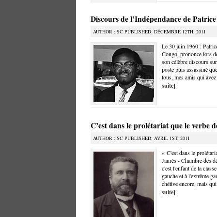
Discours de l’Indépendance de Patri
AUTHOR : SC PUBLISHED: DÉCEMBRE 12TH, 2011
Le 30 juin 1960 : Patri
Congo, prononce lors de
son célèbre discours s
poste puis assassiné qu
tous, mes amis qui avez 
suite
]
C’est dans le prolétariat que le verbe d
AUTHOR : SC PUBLISHED: AVRIL 1ST, 2011
« C'est dans le prolétari
Jaurès - Chambre des dé
c'est l'enfant de la cla
gauche et à l'extrême ga
chétive encore, mais qui
suite
]