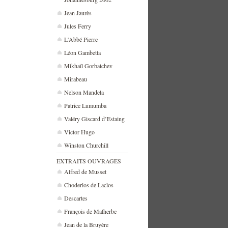
Jean Jaurès
Jules Ferry
L'Abbé Pierre
Léon Gambetta
Mikhaïl Gorbatchev
Mirabeau
Nelson Mandela
Patrice Lumumba
Valéry Giscard d’Estaing
Victor Hugo
Winston Churchill
EXTRAITS OUVRAGES
Alfred de Musset
Choderlos de Laclos
Descartes
François de Malherbe
Jean de la Bruyère