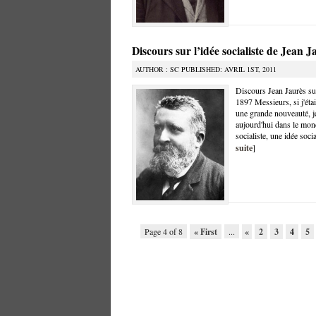
Discours sur l’idée socialiste de Jean J
AUTHOR : SC PUBLISHED: AVRIL 1ST, 2011
Discours Jean Jaurès sur
1897 Messieurs, si j'étai
une grande nouveauté, je
aujourd'hui dans le mond
socialiste, une idée socia
suite
]
Page 4 of 8
« First
...
«
2
3
4
5