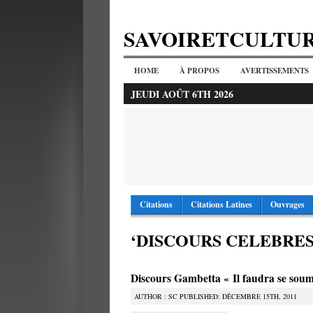
SAVOIRETCULTU
HOME
À PROPOS
AVERTISSEMENTS
JEUDI AOÛT 6TH 2026
Citations
Citations Latines
Ouvrages
‘DISCOURS CELEBRES’
Discours Gambetta « Il faudra se soum
AUTHOR : SC PUBLISHED: DÉCEMBRE 15TH, 2011