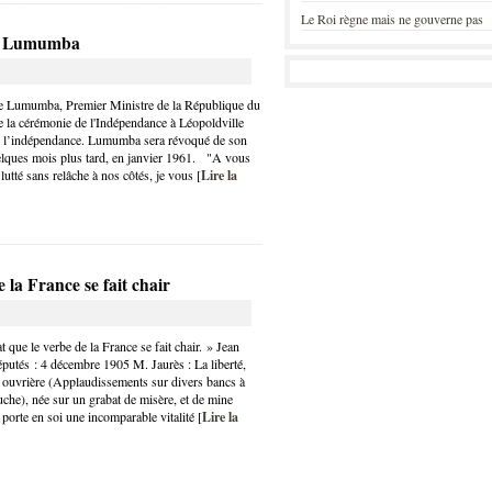
Le Roi règne mais ne gouverne pas
ce Lumumba
ce Lumumba, Premier Ministre de la République du
 la cérémonie de l'Indépendance à Léopoldville
ur l’indépendance. Lumumba sera révoqué de son
elques mois plus tard, en janvier 1961. "A vous
lutté sans relâche à nos côtés, je vous [
Lire la
e la France se fait chair
at que le verbe de la France se fait chair. » Jean
putés : 4 décembre 1905 M. Jaurès : La liberté,
sse ouvrière (Applaudissements sur divers bancs à
uche), née sur un grabat de misère, et de mine
 porte en soi une incomparable vitalité [
Lire la