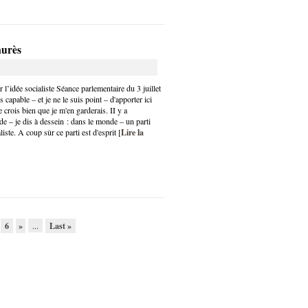
aurès
 l’idée socialiste Séance parlementaire du 3 juillet
s capable – et je ne le suis point – d'apporter ici
 crois bien que je m'en garderais. II y a
e – je dis à dessein : dans le monde – un parti
liste. A coup sûr ce parti est d'esprit [
Lire la
6
»
...
Last »