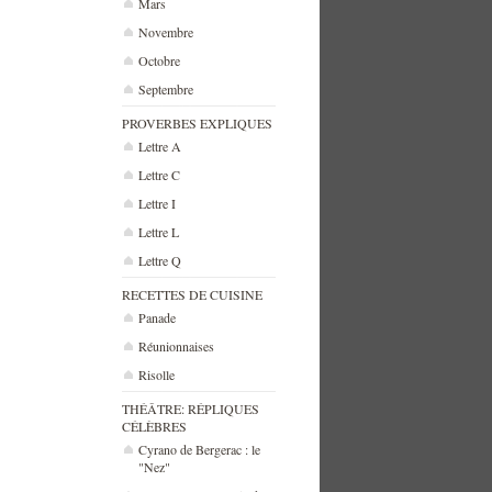
Mars
Novembre
Octobre
Septembre
PROVERBES EXPLIQUES
Lettre A
Lettre C
Lettre I
Lettre L
Lettre Q
RECETTES DE CUISINE
Panade
Réunionnaises
Risolle
THÉÂTRE: RÉPLIQUES
CÉLÈBRES
Cyrano de Bergerac : le
"Nez"