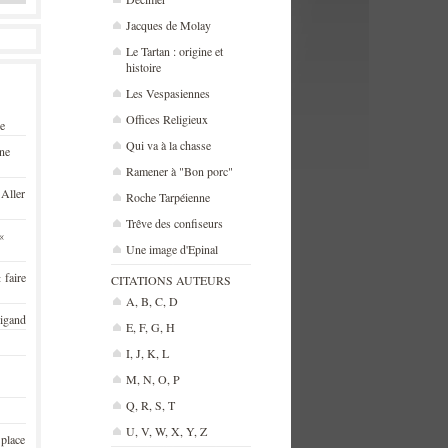
Jacques de Molay
Le Tartan : origine et
histoire
Les Vespasiennes
Offices Religieux
se
Qui va à la chasse
une
Ramener à "Bon porc"
 Aller
Roche Tarpéienne
Trêve des confiseurs
«
Une image d'Epinal
 faire
CITATIONS AUTEURS
A, B, C, D
rigand
E, F, G, H
I, J, K, L
M, N, O, P
Q, R, S, T
U, V, W, X, Y, Z
 place