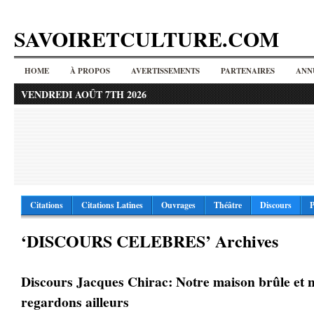
SAVOIRETCULTURE.COM
HOME
À PROPOS
AVERTISSEMENTS
PARTENAIRES
ANN
VENDREDI AOÛT 7TH 2026
Citations
Citations Latines
Ouvrages
Théâtre
Discours
P
‘DISCOURS CELEBRES’ Archives
Discours Jacques Chirac: Notre maison brûle et 
regardons ailleurs