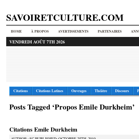
SAVOIRETCULTURE.COM
HOME
À PROPOS
AVERTISSEMENTS
PARTENAIRES
ANN
VENDREDI AOÛT 7TH 2026
Citations
Citations Latines
Ouvrages
Théâtre
Discours
P
Posts Tagged ‘Propos Emile Durkheim’
Citations Emile Durkheim
AUTHOR : SC PUBLISHED: OCTOBRE 25TH, 2010