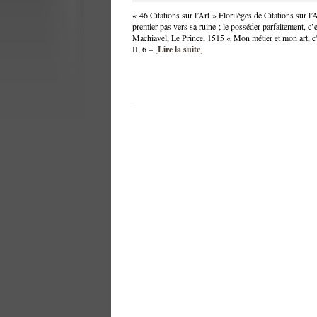
« 46 Citations sur l’Art » Florilèges de Citations sur l’A
premier pas vers sa ruine ; le posséder parfaitement, c’
Machiavel, Le Prince, 1515 « Mon métier et mon art, c
II, 6 – [
Lire la suite
]