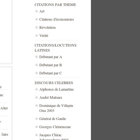
CITATIONS PAR THEME
Art
Citations d'économistes
Révolution
Vérité
CITATIONS/LOCUTIONS
LATINES
Débutant par A
Débutant par B
Débutant par C
DISCOURS CELEBRES
se
Alphonse de Lamartine
une
André Malraux
Dominique de Villepin
 Aller
Onu 2003
Général de Gaulle
«
Georges Clémenceau
 faire
Jacques Chirac
Johannesburg 2002