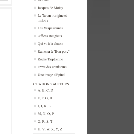
Jacques de Molay
Le Tartan : origine et
histoire
Les Vespasiennes
Offices Religieux
Qui va à la chasse
Ramener à "Bon porc"
Roche Tarpéienne
Trêve des confiseurs
Une image d'Epinal
CITATIONS AUTEURS
A, B, C, D
E, F, G, H
I, J, K, L
M, N, O, P
Q, R, S, T
U, V, W, X, Y, Z