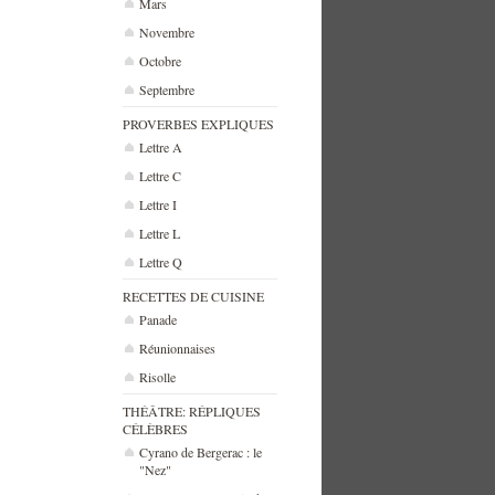
Mars
Novembre
Octobre
Septembre
PROVERBES EXPLIQUES
Lettre A
Lettre C
Lettre I
Lettre L
Lettre Q
RECETTES DE CUISINE
Panade
Réunionnaises
Risolle
THÉÂTRE: RÉPLIQUES
CÉLÈBRES
Cyrano de Bergerac : le
"Nez"