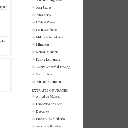
rigand
Jean Jaurès
Jules Ferry
L'Abbé Pierre
Léon Gambetta
Mikhaïl Gorbatchev
 place
Mirabeau
Nelson Mandela
Patrice Lumumba
Valéry Giscard d’Estaing
Victor Hugo
Winston Churchill
EXTRAITS OUVRAGES
Alfred de Musset
Choderlos de Laclos
Descartes
François de Malherbe
Jean de la Bruyère