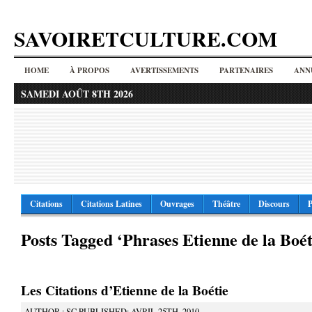
SAVOIRETCULTURE.COM
HOME
À PROPOS
AVERTISSEMENTS
PARTENAIRES
ANN
SAMEDI AOÛT 8TH 2026
Citations
Citations Latines
Ouvrages
Théâtre
Discours
P
Posts Tagged ‘Phrases Etienne de la Boét
Les Citations d’Etienne de la Boétie
AUTHOR : SC PUBLISHED: AVRIL 25TH, 2010