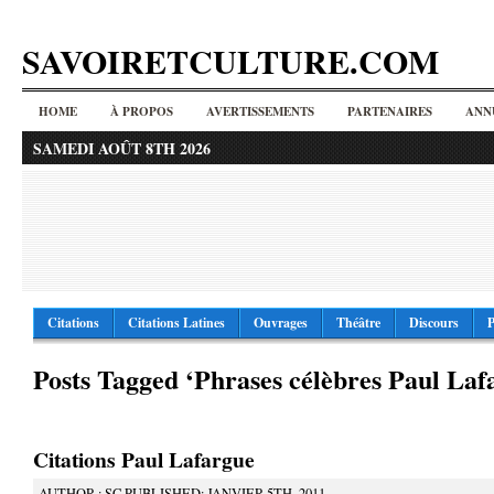
SAVOIRETCULTURE.COM
HOME
À PROPOS
AVERTISSEMENTS
PARTENAIRES
ANN
SAMEDI AOÛT 8TH 2026
Citations
Citations Latines
Ouvrages
Théâtre
Discours
P
Posts Tagged ‘Phrases célèbres Paul Laf
Citations Paul Lafargue
AUTHOR : SC PUBLISHED: JANVIER 5TH, 2011