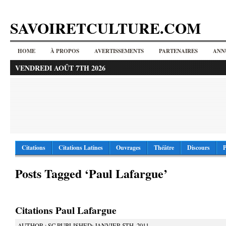
SAVOIRETCULTURE.COM
HOME
À PROPOS
AVERTISSEMENTS
PARTENAIRES
ANN
VENDREDI AOÛT 7TH 2026
Citations
Citations Latines
Ouvrages
Théâtre
Discours
P
Posts Tagged ‘Paul Lafargue’
Citations Paul Lafargue
AUTHOR : SC PUBLISHED: JANVIER 5TH, 2011