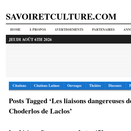
SAVOIRETCULTURE.COM
HOME
À PROPOS
AVERTISSEMENTS
PARTENAIRES
ANN
JEUDI AOÛT 6TH 2026
Citations
Citations Latines
Ouvrages
Théâtre
Discours
P
Posts Tagged ‘Les liaisons dangereuses d
Choderlos de Laclos’