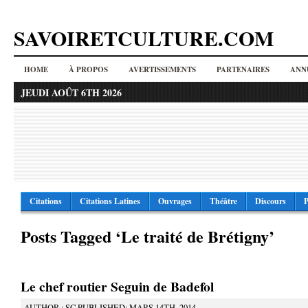
SAVOIRETCULTURE.COM
HOME
À PROPOS
AVERTISSEMENTS
PARTENAIRES
ANN
JEUDI AOÛT 6TH 2026
Citations
Citations Latines
Ouvrages
Théâtre
Discours
P
Posts Tagged ‘Le traité de Brétigny’
Le chef routier Seguin de Badefol
AUTHOR : SC PUBLISHED: MARS 14TH, 2014