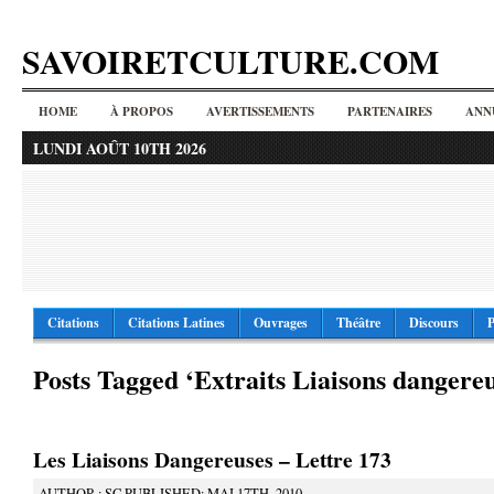
SAVOIRETCULTURE.COM
HOME
À PROPOS
AVERTISSEMENTS
PARTENAIRES
ANN
LUNDI AOÛT 10TH 2026
Citations
Citations Latines
Ouvrages
Théâtre
Discours
P
Posts Tagged ‘Extraits Liaisons dangereu
Les Liaisons Dangereuses – Lettre 173
AUTHOR : SC PUBLISHED: MAI 17TH, 2010