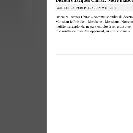
Discours Jacques Chirac: Notre maison
AUTHOR : SC PUBLISHED: JUIN 25TH, 2010
Discours Jacques Chirac – Sommet Mondial du dével
Monsieur le Président, Mesdames, Messieurs, Notre mai
mutilée, surexploitée, ne parvient plus à se reconstituer
Elle souffre de mal-développement, au nord comme au 