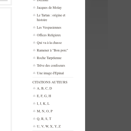
Jacques de Molay
Le Tartan : origine et
histoire
Les Vespasiennes
Offices Religieux
Qui va à la chasse
Ramener à "Bon porc"
Roche Tarpéienne
Trêve des confiseurs
Une image d'Epinal
CITATIONS AUTEURS
A, B, C, D
E, F, G, H
I, J, K, L
M, N, O, P
Q, R, S, T
U, V, W, X, Y, Z