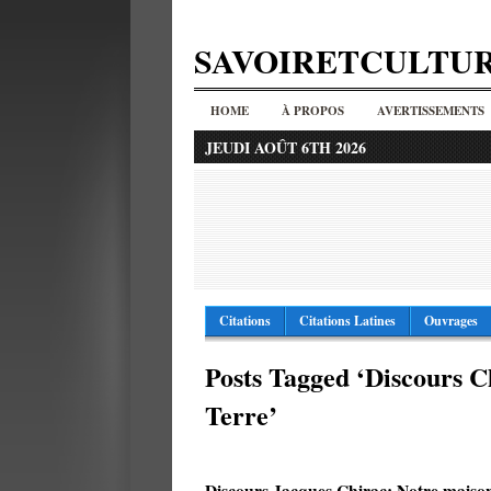
SAVOIRETCULTU
HOME
À PROPOS
AVERTISSEMENTS
JEUDI AOÛT 6TH 2026
Citations
Citations Latines
Ouvrages
Posts Tagged ‘Discours 
Terre’