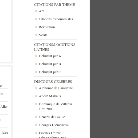
CITATIONS PAR THEME
Art
Citations d'économistes
Révolution
Vérité
CITATIONS/LOCUTIONS
LATINES
Débutant par A
Débutant par B
Débutant par C
DISCOURS CELEBRES
se
Alphonse de Lamartine
une
André Malraux
Dominique de Villepin
 Aller
Onu 2003
Général de Gaulle
«
Georges Clémenceau
 faire
Jacques Chirac
Johannesburg 2002