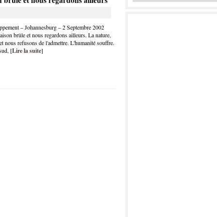
 brûle et nous regardons ailleurs
oppement – Johannesburg – 2 Septembre 2002
son brûle et nous regardons ailleurs. La nature,
 et nous refusons de l'admettre. L'humanité souffre.
sud, [
Lire la suite
]