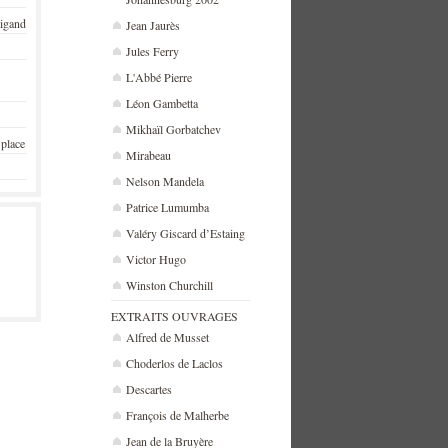
rigand
Jean Jaurès
Jules Ferry
L'Abbé Pierre
Léon Gambetta
Mikhaïl Gorbatchev
 place
Mirabeau
Nelson Mandela
Patrice Lumumba
Valéry Giscard d’Estaing
Victor Hugo
Winston Churchill
EXTRAITS OUVRAGES
Alfred de Musset
Choderlos de Laclos
Descartes
François de Malherbe
Jean de la Bruyère